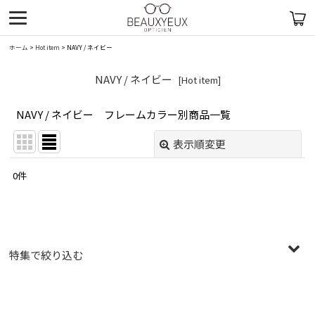
ホーム
>
Hot item
>
NAVY / ネイビー
NAVY / ネイビー
[
Hot item
]
NAVY / ネイビー フレームカラー別商品一覧
表示順変更
閉じる
0
件
表示数
:
在庫あり
並び順
:
特集で絞り込む
絞り込む
〜￥19,999