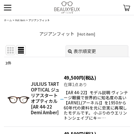
ホーム
>
Hot item
>
アジアンフィット
アジアンフィット
[
Hot item
]
表示順変更
閉じる
3
件
表示数
:
49,500
円
(税込)
在庫あり
JULIUS TART
在庫1点あり
OPTICAL ジュ
【AR 44-22】モデル説明 ヴィンテ
リアスタート
並び順
:
ージ眼鏡で世界的に知名度の高い
オプティカル
【ARNEL(アーネル)】を1950から
[
AR 44-22
60年代の資料を元に忠実に再現し
Demi Amber
]
絞り込む
たモデルです。 小ぶりのウエリン
トンシェイプにキー…
49,500
円
(税込)