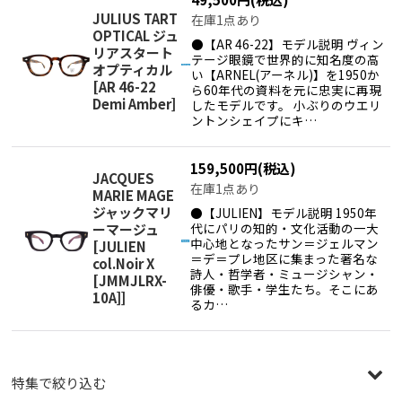
JULIUS TART
在庫1点あり
OPTICAL ジュ
●【AR 46-22】モデル説明 ヴィン
リアスタート
テージ眼鏡で世界的に知名度の高
オプティカル
い【ARNEL(アーネル)】を1950か
[
AR 46-22
ら60年代の資料を元に忠実に再現
Demi Amber
]
したモデルです。 小ぶりのウエリ
ントンシェイプにキ…
159,500
円
(税込)
JACQUES
在庫1点あり
MARIE MAGE
ジャックマリ
●【JULIEN】モデル説明 1950年
代にパリの知的・文化活動の一大
ーマージュ
中心地となったサン＝ジェルマン
[
JULIEN
＝デ＝プレ地区に集まった著名な
col.Noir X
詩人・哲学者・ミュージシャン・
[JMMJLRX-
俳優・歌手・学生たち。そこにあ
10A]
]
るカ…
特集で絞り込む