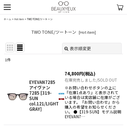
ホーム
>
Hot item
>
TWO TONE/ツートーン
TWO TONE/ツートーン
[
Hot item
]
表示順変更
閉じる
1
件
表示数
:
74,800
円
(税込)
在庫あり
在庫完売しました/SOLD OUT
EYEVAN7285
アイヴァン
※お問い合わせボタンの上に
並び順
:
『在庫1点あり』と表示されて
7285
[
319-
いる場合は実店舗に在庫がござ
SUN
います。『お問い合わせ』から
col.121/LIGHT
絞り込む
購入の希望をお知らせくださ
GRAY
]
い。 ●【319-SUN】モデル説明
EYEVAN7…