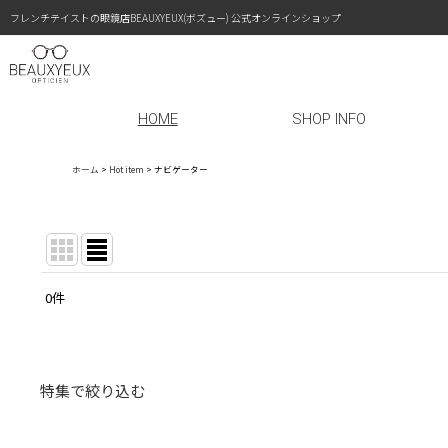
フレンチテイストの眼鏡店BEAUXYEUX(ボズュー) 公式オンラインショップ
HOME
SHOP INFO
ホーム
>
Hot item
>
ナビゲーター
0
件
表示数
:
在庫あり
特集で絞り込む
並び順
:
〜￥19,999