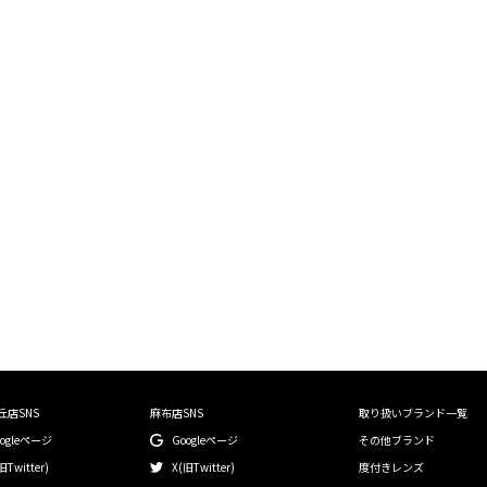
絞り込む
丘店SNS
麻布店SNS
取り扱いブランド一覧
oogleページ
Googleページ
その他ブランド
旧Twitter)
X(旧Twitter)
度付きレンズ