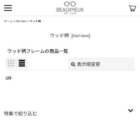
ホーム
>
Hot item
>
ウッド柄
ウッド柄
[
Hot item
]
ウッド柄フレームの商品一覧
表示順変更
閉じる
0
件
表示数
:
在庫あり
並び順
:
特集で絞り込む
絞り込む
〜￥19,999