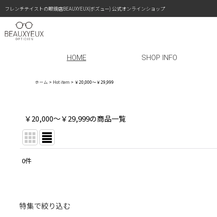
フレンチテイストの眼鏡店BEAUXYEUX(ボズュー) 公式オンラインショップ
HOME
SHOP INFO
ホーム
>
Hot item
>
￥20,000〜￥29,999
￥20,000〜￥29,999の商品一覧
0
件
表示数
:
在庫あり
特集で絞り込む
並び順
: