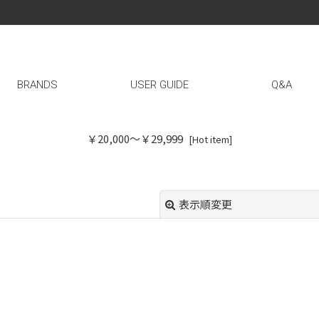
BRANDS
USER GUIDE
Q&A
￥20,000〜￥29,999
[
Hot item
]
表示順変更