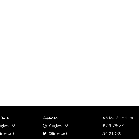
絞り込む
丘店SNS
麻布店SNS
取り扱いブランド一覧
oogleページ
Googleページ
その他ブランド
旧Twitter)
X(旧Twitter)
度付きレンズ