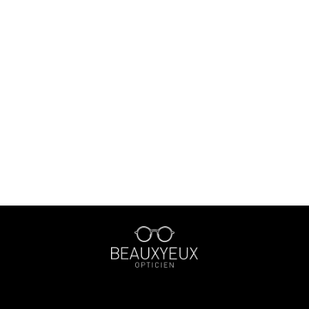
￥30,000〜￥39,999
￥40,000〜￥49,999
￥50,000〜￥59,999
￥60,000〜￥99,999
￥100,000〜
〜40mm
41mm〜45mm
46mm〜50mm
51mm〜55mm
56mm〜60mm