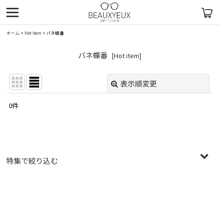
ホーム
>
Hot item
>
バネ蝶番
バネ蝶番
[
Hot item
]
表示順変更
閉じる
0
件
表示数
:
在庫あり
並び順
:
特集で絞り込む
絞り込む
〜￥19,999
￥20,000〜￥29,999