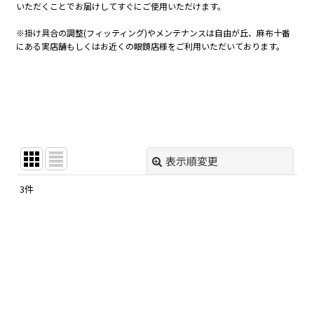
いただくことでお届けしてすぐにご使用いただけます。
※掛け具合の調整(フィッティング)やメンテナンスは自由が丘、麻布十番
にある実店舗もしくはお近くの眼鏡店様をご利用いただいております。
表示順変更
閉じる
3
件
表示数
:
在庫あり
並び順
:
絞り込む