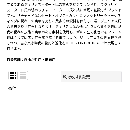
立者であるジュリアス・タート氏の意思を継ぐブランドとしてジュリア
ス・タート氏の甥のリチャード・タート氏と共に新規に創設したブランド
です。リチャード氏はタート・オプティカル社のファクトリーやマーケテ
ィングに関わった実績を持ち、数多くの資料を保有し、唯一ジュリアス氏
の意思を継ぐ存在となります。ジュリアス氏の残した膨大な資料を元に現
代の優れた技術と実績のある素材を使用し、新たに生み出されるフレーム
達は今までに無い存在感を感じる事でしょう。ジュリアス氏の世界観を残
しつつ、古き良き時代の復刻と進化をJULIUS TART OPTICALでは実現して
行きます。
取扱店舗：自由が丘店・麻布店
表示順変更
閉じる
48
件
表示数
:
在庫あり
並び順
: