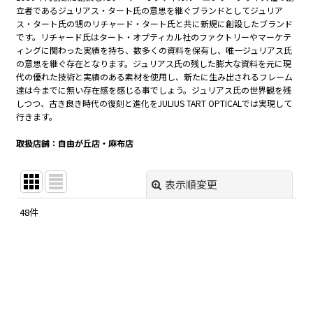
立者であるジュリアス・タート氏の意思を継ぐブランドとしてジュリア
ス・タート氏の甥のリチャード・タート氏と共に新規に創設したブランド
です。リチャード氏はタート・オプティカル社のファクトリーやマーケテ
ィングに関わった実績を持ち、数多くの資料を保有し、唯一ジュリアス氏
の意思を継ぐ存在となります。ジュリアス氏の残した膨大な資料を元に現
代の優れた技術と実績のある素材を使用し、新たに生み出されるフレーム
達は今までに無い存在感を感じる事でしょう。ジュリアス氏の世界観を残
しつつ、古き良き時代の復刻と進化をJULIUS TART OPTICALでは実現して
行きます。
取扱店舗：自由が丘店・麻布店
表示順変更
閉じる
48
件
表示数
:
在庫あり
並び順
: