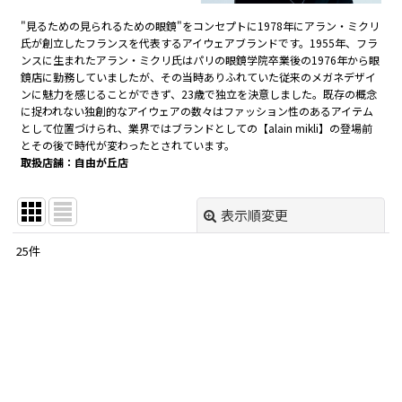
"見るための見られるための眼鏡"をコンセプトに1978年にアラン・ミクリ
氏が創立したフランスを代表するアイウェアブランドです。1955年、フラ
ンスに生まれたアラン・ミクリ氏はパリの眼鏡学院卒業後の1976年から眼
鏡店に勤務していましたが、その当時ありふれていた従来のメガネデザイ
ンに魅力を感じることができず、23歳で独立を決意しました。既存の概念
に捉われない独創的なアイウェアの数々はファッション性のあるアイテム
として位置づけられ、業界ではブランドとしての【alain mikli】の登場前
とその後で時代が変わったとされています。
取扱店舗：自由が丘店
表示順変更
閉じる
25
件
表示数
:
在庫あり
並び順
:
絞り込む