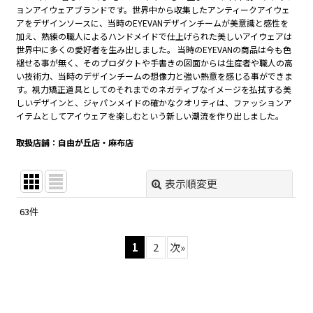
ョンアイウェアブランドです。世界中から収集したアンティークアイウェ
アをデザインソースに、当時のEYEVANデザインチームが美意識と感性を
加え、熟練の職人によるハンドメイドで仕上げられた美しいアイウェアは
世界中に多くの愛好者を生み出しました。 当時のEYEVANの商品は今も色
褪せる事が無く、そのプロダクトや手書きの図面からは生産者や職人の高
い技術力、当時のデザインチームの想像力と強い熱意を感じる事ができま
す。視力矯正道具としてのそれまでのネガティブなイメージを払拭する美
しいデザインと、ジャパンメイドの確かなクオリティは、ファッションア
イテムとしてアイウェアを楽しむという新しい潮流を作り出しました。
取扱店舗：自由が丘店・麻布店
表示順変更
閉じる
63
件
表示数
:
1
2
次
»
在庫あり
並び順
: