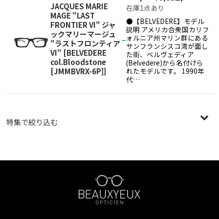
JACQUES MARIE
在庫1点あり
MAGE "LAST
●【BELVEDERE】モデル
FRONTIER VI" ジャ
説明 アメリカ合衆国カリフ
ックマリーマージュ
ォルニア州マリン群にある
"ラストフロンティア
サンフランシスコ湾が面し
VI"
[
BELVEDERE
た街、ベルヴェディア
col.Bloodstone
(Belvedere)から名付けら
[JMMBVRX-6P]
]
れたモデルです。 1990年
代…
特集で絞り込む
〜￥19,999
￥20,000〜￥29,999
￥30,000〜￥39,999
￥40,000〜￥49,999