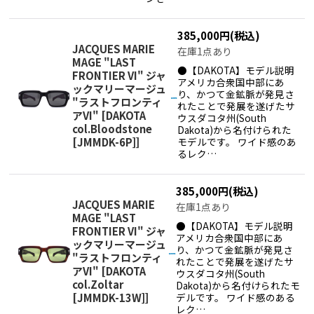
385,000
円
(税込)
JACQUES MARIE
在庫1点あり
MAGE "LAST
●【DAKOTA】モデル説明
FRONTIER VI" ジャ
アメリカ合衆国中部にあ
ックマリーマージュ
り、かつて金鉱脈が発見さ
"ラストフロンティ
れたことで発展を遂げたサ
アVI"
[
DAKOTA
ウスダコタ州(South
col.Bloodstone
Dakota)から名付けられた
[JMMDK-6P]
]
モデルです。 ワイド感のあ
るレク…
385,000
円
(税込)
JACQUES MARIE
在庫1点あり
MAGE "LAST
●【DAKOTA】モデル説明
FRONTIER VI" ジャ
アメリカ合衆国中部にあ
ックマリーマージュ
り、かつて金鉱脈が発見さ
"ラストフロンティ
れたことで発展を遂げたサ
アVI"
[
DAKOTA
ウスダコタ州(South
col.Zoltar
Dakota)から名付けられたモ
[JMMDK-13W]
]
デルです。 ワイド感のある
レク…