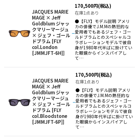
170,500
円
(税込)
JACQUES MARIE
在庫1点あり
MAGE × Jeff
●【FLY】モデル説明 アメリ
Goldblum ジャッ
カの俳優でJ.M.Mの熱狂的な
クマリーマージュ
愛用者でもあるジェフ・ゴー
× ジェフ・ゴール
ルドブラムとのスペシャルコ
ドブラム
[
FLY
ラボレーションモデルで彼自
col.London
身が1980年代半ばに掛けてい
[JMMJFT-6H]
]
た眼鏡からインスパイアし
て…
170,500
円
(税込)
JACQUES MARIE
在庫1点あり
MAGE × Jeff
●【FLY】モデル説明 アメリ
Goldblum ジャッ
カの俳優でJ.M.Mの熱狂的な
クマリーマージュ
愛用者でもあるジェフ・ゴー
× ジェフ・ゴール
ルドブラムとのスペシャルコ
ドブラム
[
FLY
ラボレーションモデルで彼自
col.Bloodstone
身が1980年代半ばに掛けてい
[JMMJFT-6P]
]
た眼鏡からインスパイアし
て…