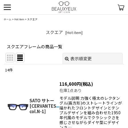
ホーム
>
Hot item
>
スクエア
スクエア
[
Hot item
]
スクエアフレームの商品一覧
表示順変更
閉じる
14
件
表示数
:
116,600
円
(税込)
在庫あり
在庫1点あり
モデル説明 力強く極太のレクタン
SATO サトー
並び順
:
グル(長方形)のストレートラインが
[
CERVANTES
描かれたフロントデザインとテン
col.N-1
]
プルデザインを組み合わせた1950
絞り込む
年代風のモデルでクラシックさを
感じさせながらダイヤ型にデザイ
ンさ…