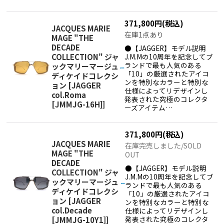
371,800
円
(税込)
JACQUES MARIE
在庫1点あり
MAGE "THE
DECADE
●【JAGGER】モデル説明
COLLECTION" ジャ
J.M.Mの10周年を記念してブ
ランドで最も人気のある
ックマリーマージュ
「10」の厳選されたアイコ
ディケイドコレクシ
ンを特別なカラーと特別な
ョン
[
JAGGER
仕様によってリデザインし
col.Roma
発表された究極のコレクタ
[JMMJG-16H]
]
ーズアイテム…
371,800
円
(税込)
JACQUES MARIE
在庫完売しました/SOLD
MAGE "THE
OUT
DECADE
●【JAGGER】モデル説明
COLLECTION" ジャ
J.M.Mの10周年を記念してブ
ックマリーマージュ
ランドで最も人気のある
ディケイドコレクシ
「10」の厳選されたアイコ
ョン
[
JAGGER
ンを特別なカラーと特別な
col.Decade
仕様によってリデザインし
発表された究極のコレクタ
[JMMJG-10Y1]
]