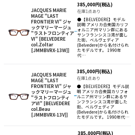
385,000
円
(税込)
JACQUES MARIE
在庫1点あり
MAGE "LAST
●【BELVEDERE】モデル
FRONTIER VI" ジャ
説明 アメリカ合衆国カリフ
ックマリーマージュ
ォルニア州マリン群にある
"ラストフロンティア
サンフランシスコ湾が面し
VI"
[
BELVEDERE
た街、ベルヴェディア
col.Zoltar
(Belvedere)から名付けられ
[JMMBVRX-13W]
]
たモデルです。 1990年
代…
385,000
円
(税込)
JACQUES MARIE
在庫1点あり
MAGE "LAST
FRONTIER VI" ジャ
●【BELVEDERE】モデル説
明 アメリカ合衆国カリフォ
ックマリーマージュ
ルニア州マリン群にあるサ
"ラストフロンティ
ンフランシスコ湾が面した
アVI"
[
BELVEDERE
街、ベルヴェディア
col.Beau
(Belvedere)から名付けられ
[JMMBVRX-13V]
]
たモデルです。 1990年代…
385,000
円
(税込)