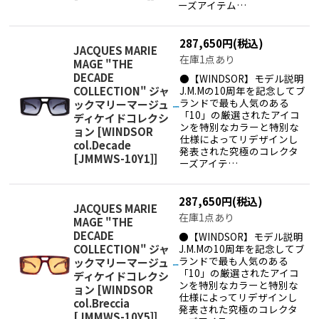
ーズアイテム…
287,650
円
(税込)
JACQUES MARIE
在庫1点あり
MAGE "THE
DECADE
●【WINDSOR】モデル説明
COLLECTION" ジャ
J.M.Mの10周年を記念してブ
ランドで最も人気のある
ックマリーマージュ
「10」の厳選されたアイコ
ディケイドコレクシ
ンを特別なカラーと特別な
ョン
[
WINDSOR
仕様によってリデザインし
col.Decade
発表された究極のコレクタ
[JMMWS-10Y1]
]
ーズアイテ…
287,650
円
(税込)
JACQUES MARIE
在庫1点あり
MAGE "THE
DECADE
●【WINDSOR】モデル説明
COLLECTION" ジャ
J.M.Mの10周年を記念してブ
ランドで最も人気のある
ックマリーマージュ
「10」の厳選されたアイコ
ディケイドコレクシ
ンを特別なカラーと特別な
ョン
[
WINDSOR
仕様によってリデザインし
col.Breccia
発表された究極のコレクタ
[JMMWS-10Y5]
]