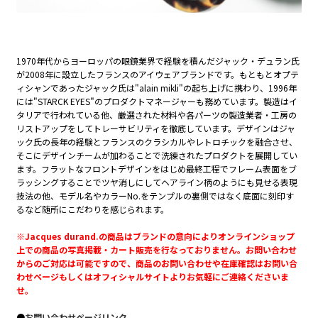
1970年代からヨーロッパの眼鏡業界で経験を積んだジャック・デュラン氏
が2008年に設立したフランスのアイウェアブランドです。もともとオプテ
ィシャンであったジャック氏は"alain mikli"の起ち上げに携わり、1996年
には"STARCK EYES"のプロダクトマネージャーも務めています。製造はイ
タリアで行われている他、厳選された材料や各パーツの製造業者・工房の
リストアップをしてトレーサビリティを徹底しています。デザインはジャ
ック氏の長年の経験とフランスのクラシカルやレトロチックを融合させ、
そこにデザインチームが加わることで洗練されたプロダクトを展開してい
ます。フラットなフロントデザインをはじめ最終工程でフレーム表面をブ
ラッシングすることでツヤ消しにしてヘアライン柄のようにも見せる表現
技法の他、モデル名やカラーNo.をテンプルの裏側ではなく底面に刻印す
るなど随所にこだわりを感じられます。
※Jacques durand.の商品はブランドの意向によりオンラインショップ
上での商品の写真掲載・カート販売を行なっておりません。お問い合わせ
からのご対応は可能ですので、商品のお問い合わせや在庫確認はお問い合
わせページもしくはオフィシャルサイトよりお気軽にご連絡くださいま
せ。
●
お問い合わせページリンク