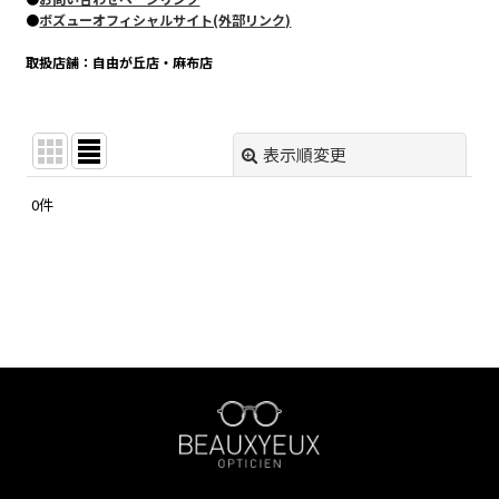
●
ボズューオフィシャルサイト(外部リンク)
取扱店舗：自由が丘店・麻布店
表示順変更
閉じる
0
件
表示数
:
在庫あり
並び順
:
絞り込む