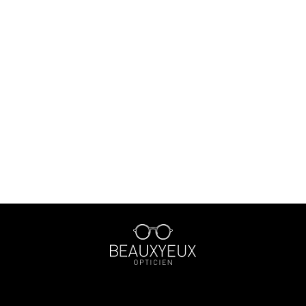
￥30,000〜￥39,999
￥40,000〜￥49,999
￥50,000〜￥59,999
￥60,000〜￥99,999
￥100,000〜
〜40mm
41mm〜45mm
46mm〜50mm
51mm〜55mm
56mm〜60mm