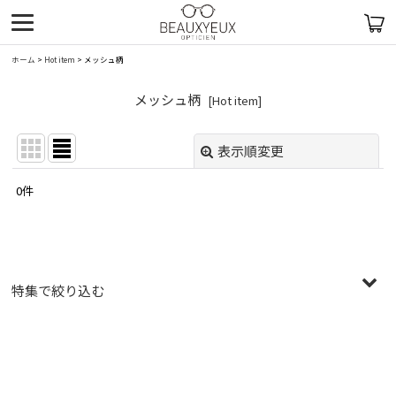
ホーム
>
Hot item
>
メッシュ柄
メッシュ柄
[
Hot item
]
表示順変更
閉じる
0
件
表示数
:
在庫あり
並び順
:
特集で絞り込む
絞り込む
〜￥19,999
￥20,000〜￥29,999