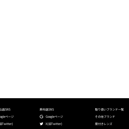
絞り込む
丘店SNS
麻布店SNS
取り扱いブランド一覧
oogleページ
Googleページ
その他ブランド
旧Twitter)
X(旧Twitter)
度付きレンズ