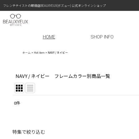
フレンチテイストの眼鏡店BEAUXYEUX(ボズュー) 公式オンラインショップ
HOME
SHOP INFO
ホーム
>
Hot item
>
NAVY / ネイビー
NAVY / ネイビー フレームカラー別商品一覧
0
件
表示数
:
在庫あり
特集で絞り込む
並び順
: