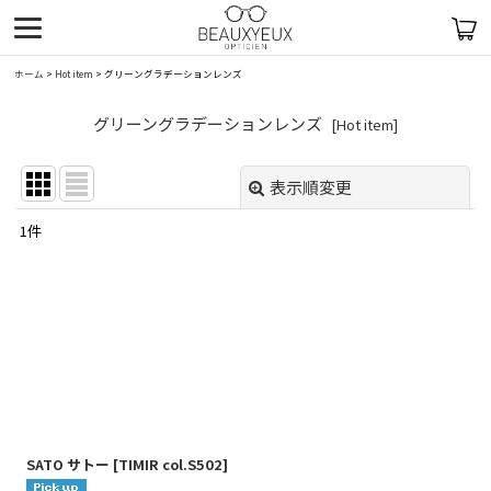
ホーム
>
Hot item
>
グリーングラデーションレンズ
グリーングラデーションレンズ
[
Hot item
]
表示順変更
閉じる
1
件
表示数
:
在庫あり
並び順
:
絞り込む
SATO サトー
[
TIMIR col.S502
]