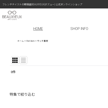
フレンチテイストの眼鏡店BEAUXYEUX(ボズュー) 公式オンラインショップ
HOME
SHOP INFO
ホーム
>
Hot item
>
ウッド素材
0
件
表示数
:
在庫あり
特集で絞り込む
並び順
:
〜￥19,999