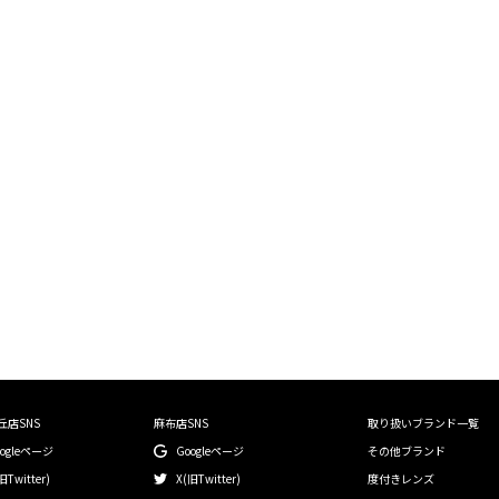
絞り込む
丘店SNS
麻布店SNS
取り扱いブランド一覧
oogleページ
Googleページ
その他ブランド
旧Twitter)
X(旧Twitter)
度付きレンズ