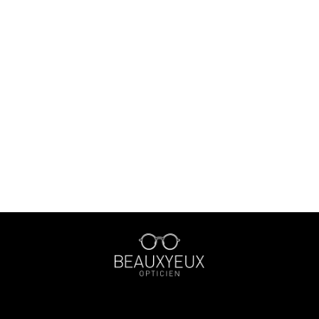
￥30,000〜￥39,999
￥40,000〜￥49,999
￥50,000〜￥59,999
￥60,000〜￥99,999
￥100,000〜
〜40mm
41mm〜45mm
46mm〜50mm
51mm〜55mm
56mm〜60mm