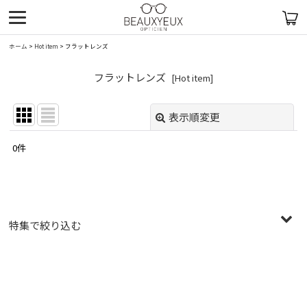
ホーム
>
Hot item
>
フラットレンズ
フラットレンズ
[
Hot item
]
表示順変更
閉じる
0
件
表示数
:
在庫あり
並び順
:
特集で絞り込む
絞り込む
〜￥19,999
￥20,000〜￥29,999