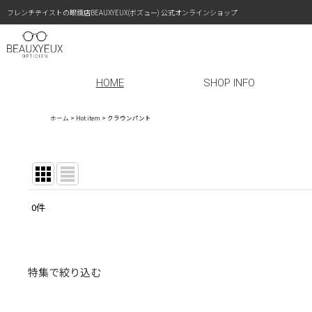
フレンチテイストの眼鏡店BEAUXYEUX(ボズュー) 公式オンラインショップ
HOME
SHOP INFO
ホーム
>
Hot item
>
クラウンパント
0
件
表示数
:
在庫あり
特集で絞り込む
並び順
:
〜￥19,999