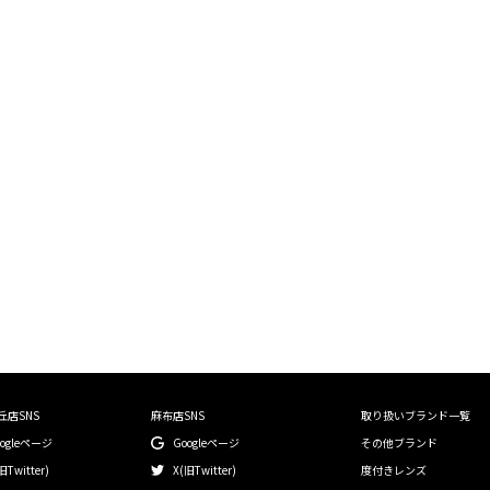
絞り込む
丘店SNS
麻布店SNS
取り扱いブランド一覧
oogleページ
Googleページ
その他ブランド
旧Twitter)
X(旧Twitter)
度付きレンズ