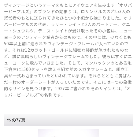
ヴィンテージというテーマをもとにアイウェアを生み出す「オリバ
ーピープルズ」のブランドの始まりは、ロサンゼルスの若い3人の
経営者のもとに送られてきたひとつの小包から始まりました。オリ
バーピープルズの代表、ラリー・レイトと2人のパートナー、ケニ
ー・シュワルツ、デニス・レイトが受け取ったその小包は、ニュー
ヨークのアンティーク業者からのもので、その中には、少なくとも
50年以上前に造られたヴィンテージ・フレームが入っていたので
す。それは12カラット・ゴールドに細密な装飾が施されたものな
ど、誠に素晴らしいヴィンテージフレームでした。彼らはすぐにニ
ューヨークに飛んでいきました。そして、マンハッタンのとある地
下倉庫に1500セットを数える組立前のメガネフレームと、組立工
具が一式おさまっていたといわれています。それらとともに黄ばん
だ一枚のオーダーシートが入っていたのです。そこには一つの象徴
的なサインを見つけます。1927年に書かれたそのサインとは、"オ
リバーピープルズ"の名称です。
他の写真