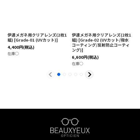
伊達メガネ用クリアレンズ(2枚1
伊達メガネ用クリアレンズ(2枚1
伊
組)
[
Grade-01 (UVカット)
]
組)
[
Grade-02 (UVカット/撥水
[
コーティング/反射防止コーティ
テ
4,400
円
(税込)
ング)
]
ブ
在庫◯
6,600
円
(税込)
7
在庫◯
在