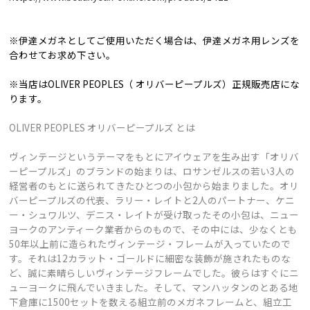
※伊達メガネとしてご使用いただく場合は、伊達メガネ用レンズを
合わせてお求め下さい。
※当店はOLIVER PEOPLES（ オリバーピープルズ）正規販売店にな
ります。
OLIVER PEOPLES オリバーピープルズ とは
ヴィンテージというテーマをもとにアイウェアを生み出す「オリバ
ーピープルズ」のブランドの始まりは、ロサンゼルスの若い3人の
経営者のもとに送られてきたひとつの小包から始まりました。オリ
バーピープルズの代表、ラリー・レイトと2人のパートナー、ケニ
ー・シュワルツ、デニス・レイトが受け取ったその小包は、ニュー
ヨークのアンティーク業者からのもので、その中には、少なくとも
50年以上前に造られたヴィンテージ・フレームが入っていたので
す。それは12カラット・ゴールドに細密な装飾が施されたものな
ど、誠に素晴らしいヴィンテージフレームでした。彼らはすぐにニ
ューヨークに飛んでいきました。そして、マンハッタンのとある地
下倉庫に1500セットを数える組立前のメガネフレームと、組立工