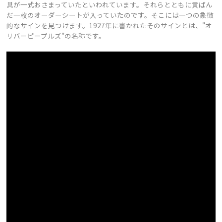
具が一式おさまっていたといわれています。それらとともに黄ばん
だ一枚のオーダーシートが入っていたのです。そこには一つの象徴
的なサインを見つけます。1927年に書かれたそのサインとは、"オ
リバーピープルズ"の名称です。