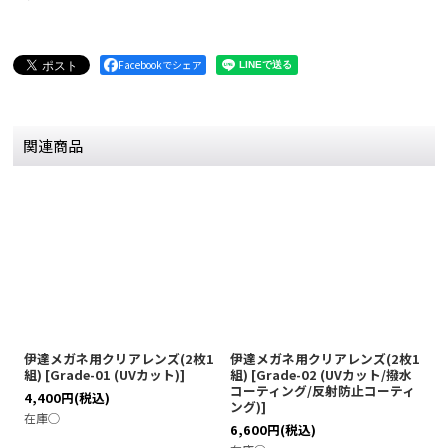
Facebookでシェア
関連商品
伊達メガネ用クリアレンズ(2枚1
伊達メガネ用クリアレンズ(2枚1
伊
組)
[
Grade-01 (UVカット)
]
組)
[
Grade-02 (UVカット/撥水
[
コーティング/反射防止コーティ
テ
4,400
円
(税込)
ング)
]
ブ
在庫◯
6,600
円
(税込)
7