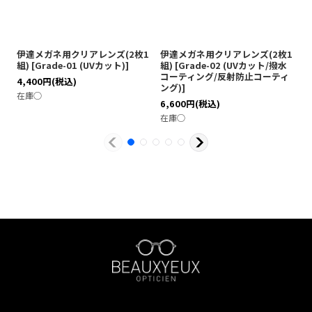
伊達メガネ用クリアレンズ(2枚1
伊達メガネ用クリアレンズ(2枚1
伊
組)
[
Grade-01 (UVカット)
]
組)
[
Grade-02 (UVカット/撥水
[
コーティング/反射防止コーティ
テ
4,400
円
(税込)
ング)
]
ブ
在庫◯
6,600
円
(税込)
7
在庫◯
在