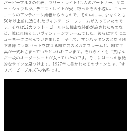
バーピープルズの代表、ラリー・レイトと2人のパートナー、ケニ
ー・シュワルツ、デニス・レイトが受け取ったその小包は、ニュー
ヨークのアンティーク業者からのもので、その中には、少なくとも
50年以上前に造られたヴィンテージ・フレームが入っていたので
す。それは12カラット・ゴールドに細密な装飾が施されたものな
ど、誠に素晴らしいヴィンテージフレームでした。彼らはすぐにニ
ューヨークに飛んでいきました。そして、マンハッタンのとある地
下倉庫に1500セットを数える組立前のメガネフレームと、組立工
具が一式おさまっていたといわれています。それらとともに黄ばん
だ一枚のオーダーシートが入っていたのです。そこには一つの象徴
的なサインを見つけます。1927年に書かれたそのサインとは、"オ
リバーピープルズ"の名称です。