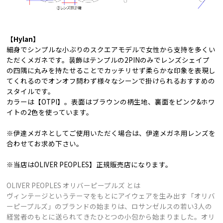
【Hylan】
細身でシンプルな小ぶりのスクエアモデルで女性から支持を多くい
ただくメガネです。装飾はテンプルの2PINのみでレンズシェイプ
の四隅に丸みを持たせることでカッチリせず柔らかな印象を表現し
てくれるのでオンオフ問わず様々なシーンで掛けられるおすすめの
スタイルです。
カラーは【OTPI】。表面はブラウンの柄生地、裏面をピンク&ホワ
イトの2色を使っています。
※伊達メガネとしてご使用いただく場合は、伊達メガネ用レンズを
合わせてお求め下さい。
※当店はOLIVER PEOPLES】正規販売店になります。
OLIVER PEOPLES オリバーピープルズ とは
ヴィンテージというテーマをもとにアイウェアを生み出す「オリバ
ーピープルズ」のブランドの始まりは、ロサンゼルスの若い3人の
経営者のもとに送られてきたひとつの小包から始まりました。オリ