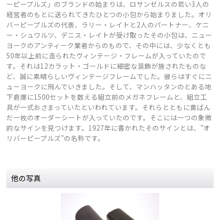
ーピープルズ」のブランドの始まりは、ロサンゼルスの若い3人の
経営者のもとに送られてきたひとつの小包から始まりました。オリ
バーピープルズの代表、ラリー・レイトと2人のパートナー、ケニ
ー・シュワルツ、デニス・レイトが受け取ったその小包は、ニュー
ヨークのアンティーク業者からのもので、その中には、少なくとも
50年以上前に造られたヴィンテージ・フレームが入っていたので
す。それは12カラット・ゴールドに細密な装飾が施されたものな
ど、誠に素晴らしいヴィンテージフレームでした。彼らはすぐにニ
ューヨークに飛んでいきました。そして、マンハッタンのとある地
下倉庫に1500セットを数える組立前のメガネフレームと、組立工
具が一式おさまっていたといわれています。それらとともに黄ばん
だ一枚のオーダーシートが入っていたのです。そこには一つの象徴
的なサインを見つけます。1927年に書かれたそのサインとは、"オ
リバーピープルズ"の名称です。
他の写真