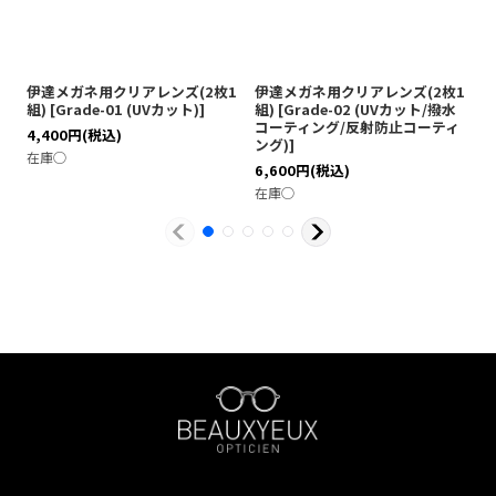
伊達メガネ用クリアレンズ(2枚1
伊達メガネ用クリアレンズ(2枚1
伊
組)
[
Grade-01 (UVカット)
]
組)
[
Grade-02 (UVカット/撥水
[
コーティング/反射防止コーティ
テ
4,400
円
(税込)
ング)
]
ブ
在庫◯
6,600
円
(税込)
7
在庫◯
在