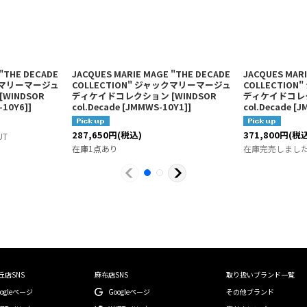
 "THE DECADE
JACQUES MARIE MAGE "THE DECADE
JACQUES MARI
ックマリーマージュ
COLLECTION" ジャックマリーマージュ
COLLECTIO
[
WINDSOR
ディケイドコレクション
[
WINDSOR
ディケイドコレ
-10Y6]
]
col.Decade [JMMWS-10Y1]
]
col.Decade [
287,650
円
(税込)
371,800
円
(税
UT
在庫1点あり
在庫完売しました/S
丘店SNS
麻布店SNS
取り扱いブランド一覧
oogleページ
Googleページ
その他ブランド