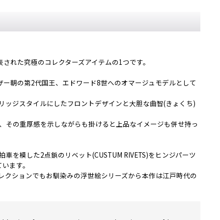
発表された究極のコレクターズアイテムの1つです。
ザー朝の第2代国王、エドワード8世へのオマージュモデルとして
リッジスタイルにしたフロントデザインと大胆な曲智(きょくち)
り、その重厚感を示しながらも掛けると上品なイメージも併せ持っ
車を模した2点鋲のリベット(CUSTUM RIVETS)をヒンジパーツ
ています。
レクションでもお馴染みの浮世絵シリーズから本作は江戸時代の