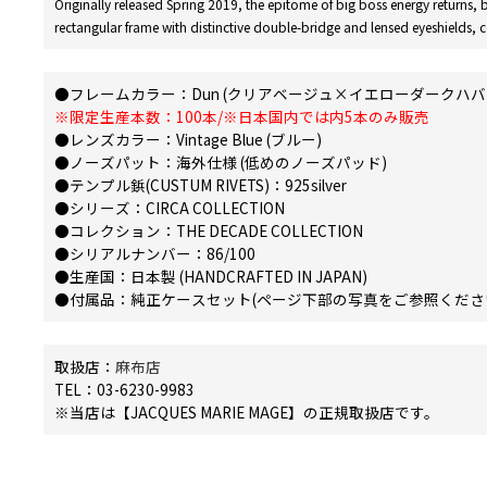
Originally released Spring 2019, the epitome of big boss energy returns,
rectangular frame with distinctive double-bridge and lensed eyeshields, 
●フレームカラー：Dun (クリアベージュ×イエローダークハバ
※限定生産本数：100本/※日本国内では内5本のみ販売
●レンズカラー：Vintage Blue (ブルー)
●ノーズパット：海外仕様 (低めのノーズパッド)
●テンプル鋲(CUSTUM RIVETS)：925silver
●シリーズ：CIRCA COLLECTION
●コレクション：THE DECADE COLLECTION
●シリアルナンバー：86/100
●生産国：日本製 (HANDCRAFTED IN JAPAN)
●付属品：純正ケースセット(ページ下部の写真をご参照くださ
取扱店：
麻布店
TEL：03-6230-9983
※当店は【JACQUES MARIE MAGE】の正規取扱店です。