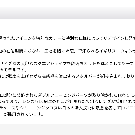
」の厳選されたアイコンを特別なカラーと特別な仕様によってリデザインし
最短の在位期間にちなみ「王冠を賭けた恋」で知られるイギリス・ウィン
なサイズ感の大胆なスクエアシェイプを段落ちカットをほどこしてツーブ
のモデルです。
プには強度を上げながら高級感を演出するメタルバーが組み込まれてお
テンプルの合口部分に装飾されたダブルアローヒンジパーツが取り除かれた代わりに拍
なっており、レンズも10周年の刻印が刻まれた特別なレンズが採用され
たケースやクリーニングクロスは日本の職人技術に敬意を表して巨匠コ
」が採用されています。