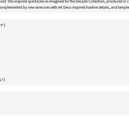
 bold ’50s-inspired spectacles re-imagined for the Decade Collection, produced in 
complemented by new wirecores with Art Deco-inspired hairline details, and temple 
ナ)
い)