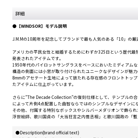
詳細
●【WINDSOR】モデル説明
J.M.Mの10周年を記念してブランドで最も人気のある「10
アメリカの平民女性と結婚するためにわずか325日という歴代
発表されたアイテムです。
1950年代のパイロットサングラスをベースにおいたミディアム
構造の側面には小窓が取り付けられたユニークなデザインが魅力
8mmのアセテート生地によって放たれる存在感のフロントトッ
たアイテムに仕上がっています。
さらに”The Decade Collection”の復刻仕様として、
によって片側4点配置した曲智ならではのシンプルなデザインに
その他、付属する特別なボックスやシルバーメダリオンで飾られ
浮世絵師、歌川国貞の「大当狂言之内菅丞相」と歌川国政の「暫
●Description(brand official text)