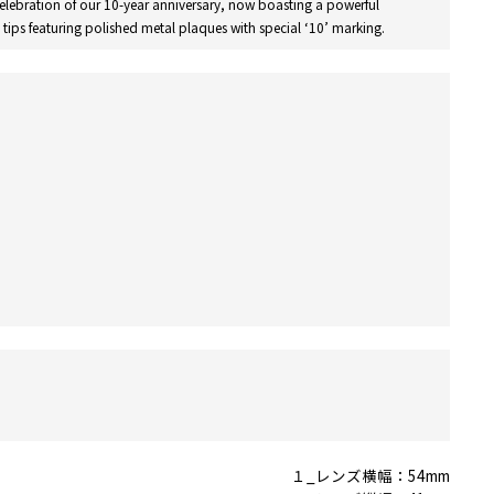
celebration of our 10-year anniversary, now boasting a powerful
tips featuring polished metal plaques with special ‘10’ marking.
１_レンズ横幅：54mm