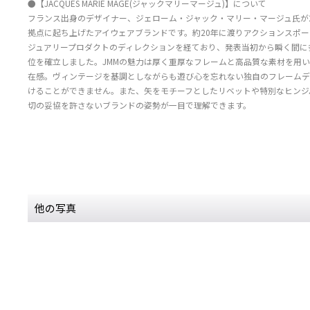
●【JACQUES MARIE MAGE(ジャックマリーマージュ)】について
フランス出身のデザイナー、ジェローム・ジャック・マリー・マージュ氏が2
拠点に起ち上げたアイウェアブランドです。約20年に渡りアクションスポ
ジュアリープロダクトのディレクションを経ており、発表当初から瞬く間に
位を確立しました。JMMの魅力は厚く重厚なフレームと高品質な素材を用
在感。ヴィンテージを基調としながらも遊び心を忘れない独自のフレームデ
けることができません。また、矢をモチーフとしたリベットや特別なヒンジ
切の妥協を許さないブランドの姿勢が一目で理解できます。
他の写真