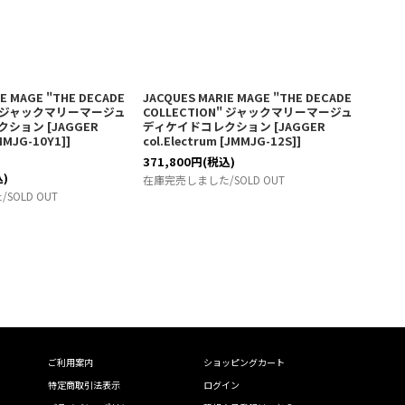
E MAGE "THE DECADE
JACQUES MARIE MAGE "THE DECADE
JACQU
N" ジャックマリーマージュ
COLLECTION" ジャックマリーマージュ
COL
クション
[
JAGGER
ディケイドコレクション
[
JAGGER
ディケ
JMMJG-10Y1]
]
col.Electrum [JMMJG-12S]
]
col.R
371,800
円
(税込)
込)
371,8
在庫完売しました/SOLD OUT
OLD OUT
在庫1
ご利用案内
ショッピングカート
特定商取引法表示
ログイン