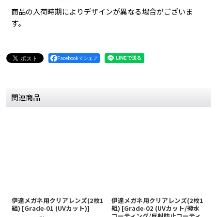
商品の入荷時期によりデザインが異なる場合がございま
す。
Facebookでシェア
関連商品
伊達メガネ用クリアレンズ(2枚1
伊達メガネ用クリアレンズ(2枚1
伊
組)
[
Grade-01 (UVカット)
]
組)
[
Grade-02 (UVカット/撥水
[
コーティング/反射防止コーティ
テ