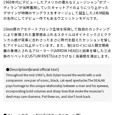
1960年代にデビューしたアメリカの偉大なミュージシャン”ボブ・
ディラン”が当時着用していたキャットアイのようにつり上がった
デザインが特徴のサングラスをオマージュして誕生したJ.M.M屈指
の名作にしてデビュー作でもあるウエリントンモデルです。
10mm厚のアセテートブロック生地を採用して独自のカッティング
により表現された重厚感あふれるスタイルはダイナミックさとクラ
シカル感が見事に合わさったまさに時代を超えたセッションを愉し
むアイテムに仕上がっています。また、智(ヨロイ)には人類文明発
展の象徴とされるアローマーク(ARROW HEAD)と拍車を模した三点
鋲のリベット(CUSTUM RIVETS)はさりげなく高級感を演出します。
●Description(brand official text)
Throughout the mid-1960's, Bob Dylan toured the world with a sole
companion: one pair of iconic, black, cat-eyed spectacles.The DEALAN
pays homage to this unique relationship between a man and his eyewear,
incorporating bold volumes and sharp lines that evoke the musician’s
devil-may-care charisma. Put these on, and don’t look back.