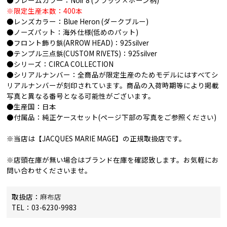
●フレームカラー：Noir 8 (ブラック×ホーン柄)
※限定生産本数：400本
●レンズカラー：Blue Heron (ダークブルー)
●ノーズパット：海外仕様(低めのパット)
●フロント飾り鋲(ARROW HEAD)：925silver
●テンプル三点鋲(CUSTOM RIVETS)：925silver
●シリーズ：CIRCA COLLECTION
●シリアルナンバー：全商品が限定生産のためモデルにはすべてシ
リアルナンバーが刻印されています。商品の入荷時期等により掲載
写真と異なる番号となる可能性がございます。
●生産国：日本
●付属品：純正ケースセット(ページ下部の写真をご参照ください)
※当店は【JACQUES MARIE MAGE】の正規取扱店です。
※店頭在庫が無い場合はブランド在庫を確認致します。お気軽にお
問い合わせくださいませ。
取扱店：
麻布店
TEL：03-6230-9983