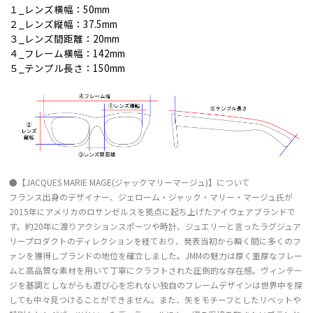
１_レンズ横幅：50mm
２_レンズ縦幅：37.5mm
３_レンズ間距離：20mm
４_フレーム横幅：142mm
５_テンプル長さ：150mm
●【JACQUES MARIE MAGE(ジャックマリーマージュ)】について
フランス出身のデザイナー、ジェローム・ジャック・マリー・マージュ氏が
2015年にアメリカのロサンゼルスを拠点に起ち上げたアイウェアブランドで
す。約20年に渡りアクションスポーツや時計、ジュエリーと言ったラグジュア
リープロダクトのディレクションを経ており、発表当初から瞬く間に多くのフ
ァンを獲得しブランドの地位を確立しました。JMMの魅力は厚く重厚なフレー
ムと高品質な素材を用いて丁寧にクラフトされた圧倒的な存在感。ヴィンテー
ジを基調としながらも遊び心を忘れない独自のフレームデザインは世界中を探
しても中々見つけることができません。また、矢をモチーフとしたリベットや