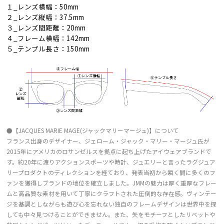
１_レンズ横幅：50mm
２_レンズ縦幅：37.5mm
３_レンズ間距離：20mm
４_フレーム横幅：142mm
５_テンプル長さ：150mm
●【JACQUES MARIE MAGE(ジャックマリーマージュ)】について
フランス出身のデザイナー、ジェローム・ジャック・マリー・マージュ氏が
2015年にアメリカのロサンゼルスを拠点に起ち上げたアイウェアブランドで
す。約20年に渡りアクションスポーツや時計、ジュエリーと言ったラグジュア
リープロダクトのディレクションを経ており、発表当初から瞬く間に多くのフ
ァンを獲得しブランドの地位を確立しました。JMMの魅力は厚く重厚なフレー
ムと高品質な素材を用いて丁寧にクラフトされた圧倒的な存在感。ヴィンテー
ジを基調としながらも遊び心を忘れない独自のフレームデザインは世界中を探
しても中々見つけることができません。また、矢をモチーフとしたリベットや