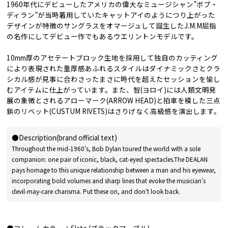
1960年代にデビューしたアメリカの偉大なミュージシャン”ボブ・
ディラン”が当時着用していたキャットアイのようにつり上がった
デザインが特徴のサングラスをオマージュして誕生したJ.M.M屈指
の名作にしてデビュー作でもあるウエリントンモデルです。
10mm厚のアセテートブロック生地を採用して独自のカッティング
により表現された重厚感あふれるスタイルはダイナミックさとクラ
シカル感が見事に合わさったまさに時代を超えたセッションを愉し
むアイテムに仕上がっています。また、智(ヨロイ)には人類文明発
展の象徴とされるアローマーク(ARROW HEAD)と拍車を模した三点
鋲のリベット(CUSTUM RIVETS)はさりげなく高級感を演出します。
●Description(brand official text)
Throughout the mid-1960's, Bob Dylan toured the world with a sole
companion: one pair of iconic, black, cat-eyed spectacles.The DEALAN
pays homage to this unique relationship between a man and his eyewear,
incorporating bold volumes and sharp lines that evoke the musician’s
devil-may-care charisma. Put these on, and don’t look back.