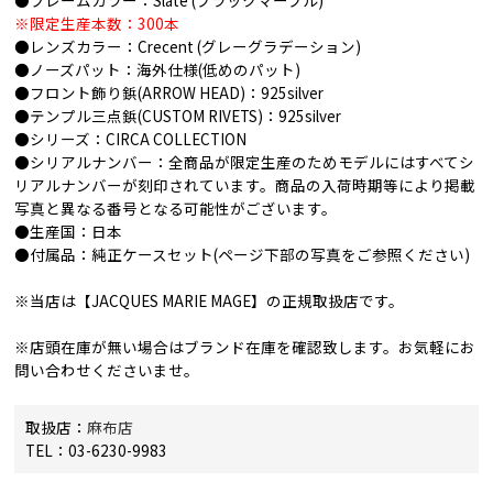
●フレームカラー：Slate (ブラックマーブル)
※限定生産本数：300本
●レンズカラー：Crecent (グレーグラデーション)
●ノーズパット：海外仕様(低めのパット)
●フロント飾り鋲(ARROW HEAD)：925silver
●テンプル三点鋲(CUSTOM RIVETS)：925silver
●シリーズ：CIRCA COLLECTION
●シリアルナンバー：全商品が限定生産のためモデルにはすべてシ
リアルナンバーが刻印されています。商品の入荷時期等により掲載
写真と異なる番号となる可能性がございます。
●生産国：日本
●付属品：純正ケースセット(ページ下部の写真をご参照ください)
※当店は【JACQUES MARIE MAGE】の正規取扱店です。
※店頭在庫が無い場合はブランド在庫を確認致します。お気軽にお
問い合わせくださいませ。
取扱店：
麻布店
TEL：03-6230-9983