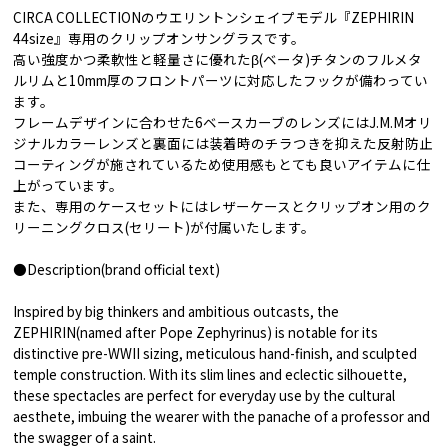
CIRCA COLLECTIONのウエリントンシェイプモデル『ZEPHIRIN
44size』専用のクリップオンサングラスです。
高い強度かつ柔軟性と軽量さに優れたβ(ベータ)チタンのフルメタ
ルリムと10mm厚のフロントパーツに対応したフックが備わってい
ます。
フレームデザインに合わせた6ベースカーブのレンズにはJ.M.Mオリ
ジナルカラーレンズと裏面には装着時のチラつきを抑えた反射防止
コーティングが施されているため使用感もとても良いアイテムに仕
上がっています。
また、専用のケースセットにはレザーケースとクリップオン用のク
リーニングクロス(セリート)が付属いたします。
●Description(brand official text)
Inspired by big thinkers and ambitious outcasts, the
ZEPHIRIN(named after Pope Zephyrinus) is notable for its
distinctive pre-WWII sizing, meticulous hand-finish, and sculpted
temple construction. With its slim lines and eclectic silhouette,
these spectacles are perfect for everyday use by the cultural
aesthete, imbuing the wearer with the panache of a professor and
the swagger of a saint.