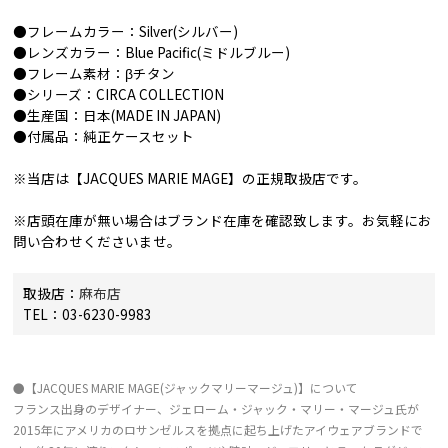
●フレームカラー：Silver(シルバー)
●レンズカラー：Blue Pacific(ミドルブルー)
●フレーム素材：βチタン
●シリーズ：CIRCA COLLECTION
●生産国：日本(MADE IN JAPAN)
●付属品：純正ケースセット
※当店は【JACQUES MARIE MAGE】の正規取扱店です。
※店頭在庫が無い場合はブランド在庫を確認致します。お気軽にお
問い合わせくださいませ。
取扱店：
麻布店
TEL：03-6230-9983
●【JACQUES MARIE MAGE(ジャックマリーマージュ)】について
フランス出身のデザイナー、ジェローム・ジャック・マリー・マージュ氏が
2015年にアメリカのロサンゼルスを拠点に起ち上げたアイウェアブランドで