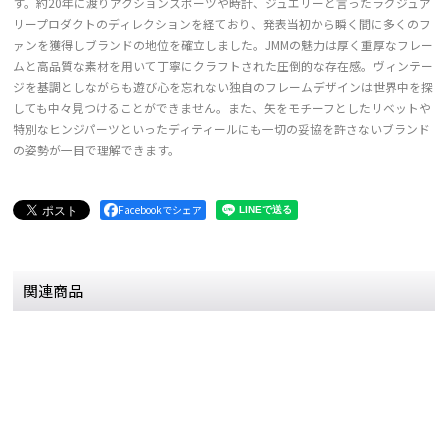
す。約20年に渡りアクションスポーツや時計、ジュエリーと言ったラグジュア
リープロダクトのディレクションを経ており、発表当初から瞬く間に多くのフ
ァンを獲得しブランドの地位を確立しました。JMMの魅力は厚く重厚なフレー
ムと高品質な素材を用いて丁寧にクラフトされた圧倒的な存在感。ヴィンテー
ジを基調としながらも遊び心を忘れない独自のフレームデザインは世界中を探
しても中々見つけることができません。また、矢をモチーフとしたリベットや
特別なヒンジパーツといったディティールにも一切の妥協を許さないブランド
の姿勢が一目で理解できます。
Facebookでシェア
関連商品