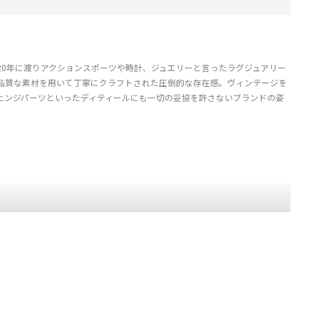
20年に渡りアクションスポーツや時計、ジュエリーと言ったラグジュアリー
品質な素材を用いて丁寧にクラフトされた圧倒的な存在感。ヴィンテージを
ヒンジパーツといったディティールにも一切の妥協を許さないブランドの姿