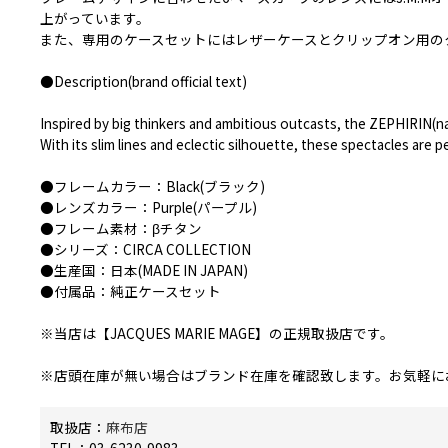
上がっています。
また、専用のケースセットにはレザーケースとクリップオン用のク
●Description(brand official text)
Inspired by big thinkers and ambitious outcasts, the ZEPHIRIN(na
With its slim lines and eclectic silhouette, these spectacles are
●フレームカラー：Black(ブラック)
●レンズカラー：Purple(パープル)
●フレーム素材：βチタン
●シリーズ：CIRCA COLLECTION
●生産国：日本(MADE IN JAPAN)
●付属品：純正ケースセット
※当店は【JACQUES MARIE MAGE】の正規取扱店です。
※店頭在庫が無い場合はブランド在庫を確認致します。お気軽に
取扱店：
麻布店
TEL：03-6230-9983