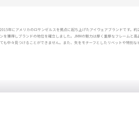
015年にアメリカのロサンゼルスを拠点に起ち上げたアイウェアブランドです。約
ンを獲得しブランドの地位を確立しました。JMMの魅力は厚く重厚なフレームと高
ても中々見つけることができません。また、矢をモチーフとしたリベットや特別な