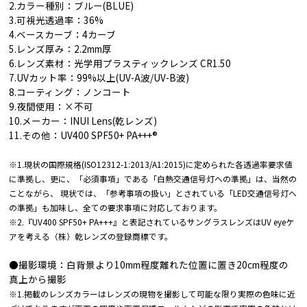
2.カラー種別：ブルー(BLUE)
3.可視光透過率：36%
4.ベースカーブ：4カーブ
5.レンズ厚み：2.2mm厚
6.レンズ素材：光学用プラスティックレンズ CR1.50
7.UVカット率：99%以上(UV-A波/UV-B波)
8.コーティング：ノンコート
9.夜間使用：×不可
10.メーカー：INUI Lens(乾レンズ)
11.その他：UV400 SPF50+ PA+++®︎
※1.現状の国際規格(ISO12312-1:2013/A1:2015)に定められた各透過率要求値
に準拠し、更に、「必須事項」である「白熱交通信号灯への準拠」は、当然の
ことながら、 現状では、「参考事項の扱い」とされている「LED交通信号灯へ
の準拠」も加味し、全ての要求事項に対応しております。
※2.『UV400 SPF50+ PA+++』と表記されているサングラスレンズはUV eyeケ
アを考える（株）乾レンズの登録商標です。
●撮影環境：白背景より10mm程度離れた位置に置き20cm程度の
真上から撮影
※1.掲載のレンズカラーはレンズの現物を撮影して可能な限り実際の色味に近