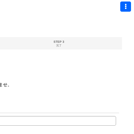
STEP 3
完了
ませ。