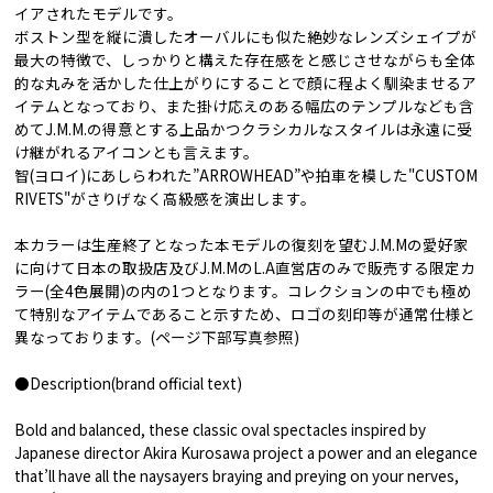
イアされたモデルです。
ボストン型を縦に潰したオーバルにも似た絶妙なレンズシェイプが
最大の特徴で、しっかりと構えた存在感をと感じさせながらも全体
的な丸みを活かした仕上がりにすることで顔に程よく馴染ませるア
イテムとなっており、また掛け応えのある幅広のテンプルなども含
めてJ.M.M.の得意とする上品かつクラシカルなスタイルは永遠に受
け継がれるアイコンとも言えます。
智(ヨロイ)にあしらわれた”ARROWHEAD”や拍車を模した"CUSTOM
RIVETS"がさりげなく高級感を演出します。
本カラーは生産終了となった本モデルの復刻を望むJ.M.Mの愛好家
に向けて日本の取扱店及びJ.M.MのL.A直営店のみで販売する限定カ
ラー(全4色展開)の内の1つとなります。コレクションの中でも極め
て特別なアイテムであること示すため、ロゴの刻印等が通常仕様と
異なっております。(ページ下部写真参照)
●Description(brand official text)
Bold and balanced, these classic oval spectacles inspired by
Japanese director Akira Kurosawa project a power and an elegance
that’ll have all the naysayers braying and preying on your nerves,