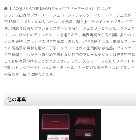
●【JACQUES MARIE MAGE(ジャックマリーマージュ)】について
フランス出身のデザイナー、ジェローム・ジャック・マリー・マージュ氏が
2015年にアメリカのロサンゼルスを拠点に起ち上げたアイウェアブランドで
す。約20年に渡りアクションスポーツや時計、ジュエリーと言ったラグジュア
リープロダクトのディレクションを経ており、発表当初から瞬く間に多くのフ
ァンを獲得しブランドの地位を確立しました。JMMの魅力は厚く重厚なフレー
ムと高品質な素材を用いて丁寧にクラフトされた圧倒的な存在感。ヴィンテー
ジを基調としながらも遊び心を忘れない独自のフレームデザインは世界中を探
しても中々見つけることができません。また、矢をモチーフとしたリベットや
特別なヒンジパーツといったディティールにも一切の妥協を許さないブランド
の姿勢が一目で理解できます。
他の写真