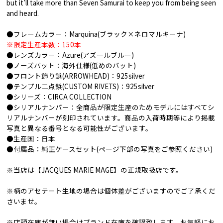
but it’ll take more than Seven Samurai to keep you from being seen
and heard.
●フレームカラー：Marquina(ブラック×ネロマルキーナ)
※限定生産本数：150本
●レンズカラー：Azure(アズールブルー)
●ノーズパット：海外仕様(低めのパット)
●フロント飾り鋲(ARROWHEAD)：925silver
●テンプル二点鋲(CUSTOM RIVETS)：925silver
●シリーズ：CIRCA COLLECTION
●シリアルナンバー：全商品が限定生産のためモデルにはすべてシ
リアルナンバーが刻印されています。商品の入荷時期等により掲載
写真と異なる番号となる可能性がございます。
●生産国：日本
●付属品：純正ケースセット(ページ下部の写真をご参照ください)
※当店は【JACQUES MARIE MAGE】の正規取扱店です。
※柄のアセテート生地の場合は個体差がございますのでご了承くだ
さいませ。
※店頭在庫が無い場合はブランド在庫を確認致します。お気軽にお