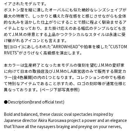
イアされたモデルです。
ボストン型を縦に潰したオーバルにも似た絶妙なレンズシェイプが
最大の特徴で、しっかりと構えた存在感をと感じさせながらも全体
的な丸みを活かした仕上がりにすることで顔に程よく馴染ませるア
イテムとなっており、また掛け応えのある幅広のテンプルなども含
めてJ.M.M.の得意とする上品かつクラシカルなスタイルは永遠に受
け継がれるアイコンとも言えます。
智(ヨロイ)にあしらわれた”ARROWHEAD”や拍車を模した"CUSTOM
RIVETS"がさりげなく高級感を演出します。
本カラーは生産終了となった本モデルの復刻を望むJ.M.Mの愛好家
に向けて日本の取扱店及びJ.M.MのL.A直営店のみで販売する限定カ
ラー(全4色展開)の内の1つとなります。コレクションの中でも極め
て特別なアイテムであること示すため、ロゴの刻印等が通常仕様と
異なっております。(ページ下部写真参照)
●Description(brand official text)
Bold and balanced, these classic oval spectacles inspired by
Japanese director Akira Kurosawa project a power and an elegance
that’ll have all the naysayers braying and preying on your nerves,