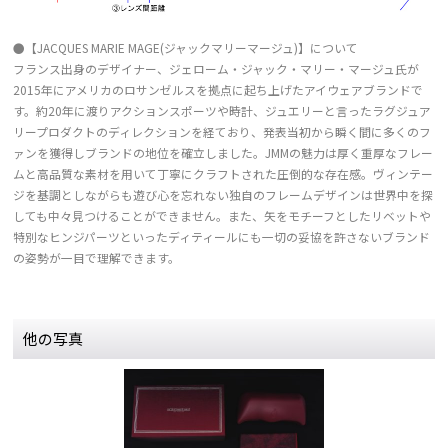
●【JACQUES MARIE MAGE(ジャックマリーマージュ)】について
フランス出身のデザイナー、ジェローム・ジャック・マリー・マージュ氏が
2015年にアメリカのロサンゼルスを拠点に起ち上げたアイウェアブランドで
す。約20年に渡りアクションスポーツや時計、ジュエリーと言ったラグジュア
リープロダクトのディレクションを経ており、発表当初から瞬く間に多くのフ
ァンを獲得しブランドの地位を確立しました。JMMの魅力は厚く重厚なフレー
ムと高品質な素材を用いて丁寧にクラフトされた圧倒的な存在感。ヴィンテー
ジを基調としながらも遊び心を忘れない独自のフレームデザインは世界中を探
しても中々見つけることができません。また、矢をモチーフとしたリベットや
特別なヒンジパーツといったディティールにも一切の妥協を許さないブランド
の姿勢が一目で理解できます。
他の写真