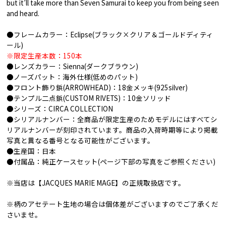
but it’ll take more than Seven Samurai to keep you from being seen
and heard.
●フレームカラー：Eclipse(ブラック×クリア＆ゴールドディティ
ール)
※限定生産本数：150本
●レンズカラー：Sienna(ダークブラウン)
●ノーズパット：海外仕様(低めのパット)
●フロント飾り鋲(ARROWHEAD)：18金メッキ(925silver)
●テンプル二点鋲(CUSTOM RIVETS)：10金ソリッド
●シリーズ：CIRCA COLLECTION
●シリアルナンバー：全商品が限定生産のためモデルにはすべてシ
リアルナンバーが刻印されています。商品の入荷時期等により掲載
写真と異なる番号となる可能性がございます。
●生産国：日本
●付属品：純正ケースセット(ページ下部の写真をご参照ください)
※当店は【JACQUES MARIE MAGE】の正規取扱店です。
※柄のアセテート生地の場合は個体差がございますのでご了承くだ
さいませ。