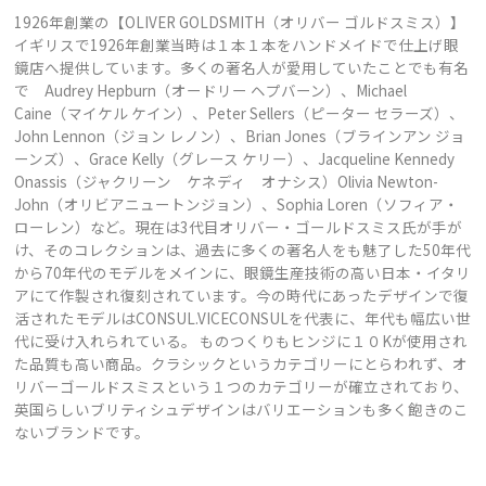
1926年創業の【OLIVER GOLDSMITH（オリバー ゴルドスミス）】
イギリスで1926年創業当時は１本１本をハンドメイドで仕上げ眼
鏡店へ提供しています。多くの著名人が愛用していたことでも有名
で Audrey Hepburn（オードリー ヘプバーン）、Michael
Caine（マイケル ケイン）、Peter Sellers（ピーター セラーズ）、
John Lennon（ジョン レノン）、Brian Jones（ブラインアン ジョ
ーンズ）、Grace Kelly（グレース ケリー）、Jacqueline Kennedy
Onassis（ジャクリーン ケネディ オナシス）Olivia Newton-
John（オリビアニュートンジョン）、Sophia Loren（ソフィア・
ローレン）など。現在は3代目オリバー・ゴールドスミス氏が手が
け、そのコレクションは、過去に多くの著名人をも魅了した50年代
から70年代のモデルをメインに、眼鏡生産技術の高い日本・イタリ
アにて作製され復刻されています。今の時代にあったデザインで復
活されたモデルはCONSUL.VICECONSULを代表に、年代も幅広い世
代に受け入れられている。 ものつくりもヒンジに１０Kが使用され
た品質も高い商品。クラシックというカテゴリーにとらわれず、オ
リバーゴールドスミスという１つのカテゴリーが確立されており、
英国らしいブリティシュデザインはバリエーションも多く飽きのこ
ないブランドです。