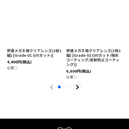
伊達メガネ用クリアレンズ(2枚1
伊達メガネ用クリアレンズ(2枚1
伊
組)
[
Grade-01 (UVカット)
]
組)
[
Grade-02 (UVカット/撥水
[
コーティング/反射防止コーティ
テ
4,400
円
(税込)
ング)
]
ブ
在庫◯
6,600
円
(税込)
7
在庫◯
在