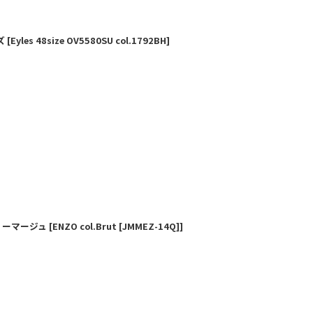
ズ
[
Eyles 48size OV5580SU col.1792BH
]
クマリーマージュ
[
ENZO col.Brut [JMMEZ-14Q]
]