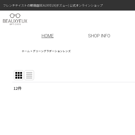
フレンチテイストの眼鏡店BEAUXYEUX(ボズュー) 公式オンラインショップ
HOME
SHOP INFO
ホーム
>
グリーングラデーションレンズ
12
件
表示数
:
在庫あり
並び順
: