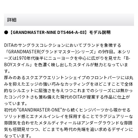
詳細
●
【GRANDMASTER-NINE DTS464-A-03】モデル説明
DITAのサングラスコレクションにおいてブランドを象徴する
「GRANDMASTER(グランドマスター)シリーズ」の9作目。本シリ
ーズは1970年代後半にニューヨークを中心に広がりを見せた「B-
BOYスタイル」を色濃く映し出したスタイルが魅力となっていま
す。
厚みのあるスクエアウエリントンシェイプのフロントパーツには丸
みを抑えたエッジの強い巧みなカッティングをほどこすことで全体
的なシルエットに屈強さを与えつつこれまでのシリーズには無かっ
たコンパクトさも兼ね備えた現代のDITAが提案する作品に仕上が
っています。
初代の"GRANDMASTER-ONE”から続くヒンジパーツから覗かせる
ソリッド感とエナメルインレイを採用することでラグジュアリーな
雰囲気を合わせたメタルディティールはアンダーグラウンドな雰囲
気も垣間見せつつ、どこまでも時代の先端を追い求めるデザインに
なっています。