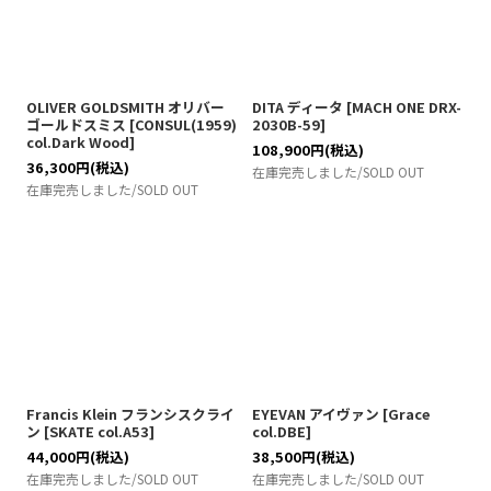
OLIVER GOLDSMITH オリバー
DITA ディータ
[
MACH ONE DRX-
ゴールドスミス
[
CONSUL(1959)
2030B-59
]
col.Dark Wood
]
108,900
円
(税込)
36,300
円
(税込)
在庫完売しました/SOLD OUT
在庫完売しました/SOLD OUT
Francis Klein フランシスクライ
EYEVAN アイヴァン
[
Grace
ン
[
SKATE col.A53
]
col.DBE
]
44,000
円
(税込)
38,500
円
(税込)
在庫完売しました/SOLD OUT
在庫完売しました/SOLD OUT