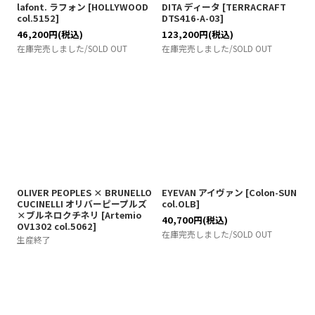
lafont. ラフォン
[
HOLLYWOOD
DITA ディータ
[
TERRACRAFT
col.5152
]
DTS416-A-03
]
46,200
円
(税込)
123,200
円
(税込)
在庫完売しました/SOLD OUT
在庫完売しました/SOLD OUT
OLIVER PEOPLES × BRUNELLO
EYEVAN アイヴァン
[
Colon-SUN
CUCINELLI オリバーピープルズ
col.OLB
]
×ブルネロクチネリ
[
Artemio
40,700
円
(税込)
OV1302 col.5062
]
在庫完売しました/SOLD OUT
生産終了