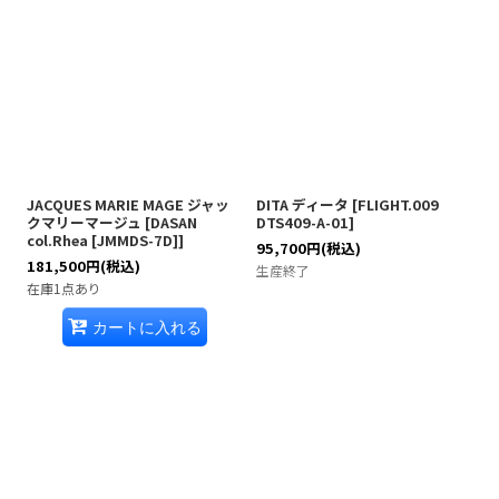
JACQUES MARIE MAGE ジャッ
DITA ディータ
[
FLIGHT.009
クマリーマージュ
[
DASAN
DTS409-A-01
]
col.Rhea [JMMDS-7D]
]
95,700
円
(税込)
181,500
円
(税込)
生産終了
在庫1点あり
カートに入れる