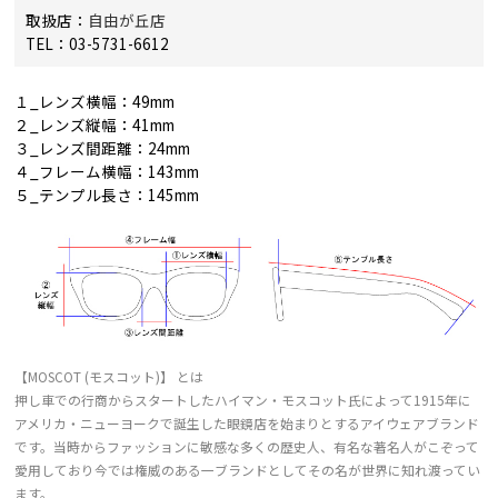
取扱店：
自由が丘店
TEL：03-5731-6612
１_レンズ横幅：49mm
２_レンズ縦幅：41mm
３_レンズ間距離：24mm
４_フレーム横幅：143mm
５_テンプル長さ：145mm
【MOSCOT (モスコット)】 とは
押し車での行商からスタートしたハイマン・モスコット氏によって1915年に
アメリカ・ニューヨークで誕生した眼鏡店を始まりとするアイウェアブランド
です。当時からファッションに敏感な多くの歴史人、有名な著名人がこぞって
愛用しており今では権威のある一ブランドとしてその名が世界に知れ渡ってい
ます。