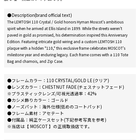
●Description(brand official text)
The LEMTOSH 110 Crystal / Gold honors Hyman Moscot's ambitious
spirit when he arrived at Ellis Island in 1899. While the streets weren't
paved in gold as promised, his determination inspired this Anniversary
Edition. Featuring intricate gold wiring and a custom LEMTOSH 110
plaque with a hidden "110," this exclusive frame celebrates MOSCOT's
milestone year and enduring legacy. Each frame comes with a 110 Tote
Bag and chamois, and Zip Case.
●フレームカラー：110 CRYSTAL/GOLD LE (クリア)
●レンズカラー：CHESTNUT FADE (チェスナットフェード)
※プラスティックレンズ/可視光透過率：42%
●カシメ飾りカラー：ゴールド
●ノーズパット：海外仕様(低めのコートパッド)
●フレーム素材：アセテート
●付属品：純正ケースセット(下記参考写真を参考)
※当店は【 MOSCOT 】の正規取扱店です。