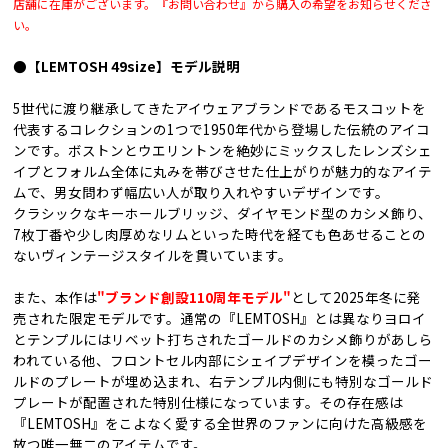
店舗に在庫がございます。『お問い合わせ』から購入の希望をお知らせくださ
い。
●【LEMTOSH 49size】モデル説明
5世代に渡り継承してきたアイウェアブランドであるモスコットを
代表するコレクションの1つで1950年代から登場した伝統のアイコ
ンです。ボストンとウエリントンを絶妙にミックスしたレンズシェ
イプとフォルム全体に丸みを帯びさせた仕上がりが魅力的なアイテ
ムで、男女問わず幅広い人が取り入れやすいデザインです。
クラシックなキーホールブリッジ、ダイヤモンド型のカシメ飾り、
7枚丁番や少し肉厚めなリムといった時代を経ても色あせることの
ないヴィンテージスタイルを貫いています。
また、本作は
"ブランド創設110周年モデル"
として2025年冬に発
売された限定モデルです。通常の『LEMTOSH』とは異なりヨロイ
とテンプルにはリベット打ちされたゴールドのカシメ飾りがあしら
われている他、フロントセル内部にシェイプデザインを模ったゴー
ルドのプレートが埋め込まれ、右テンプル内側にも特別なゴールド
プレートが配置された特別仕様になっています。その存在感は
『LEMTOSH』をこよなく愛する全世界のファンに向けた高級感を
放つ唯一無二のアイテムです。