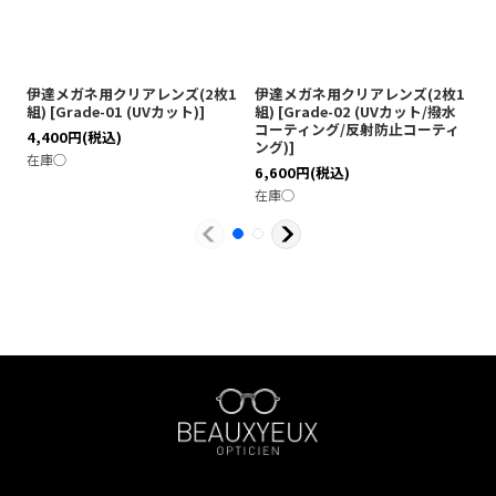
伊達メガネ用クリアレンズ(2枚1
伊達メガネ用クリアレンズ(2枚1
伊
組)
[
Grade-01 (UVカット)
]
組)
[
Grade-02 (UVカット/撥水
[
コーティング/反射防止コーティ
テ
4,400
円
(税込)
ング)
]
ブ
在庫◯
6,600
円
(税込)
7
在庫◯
在