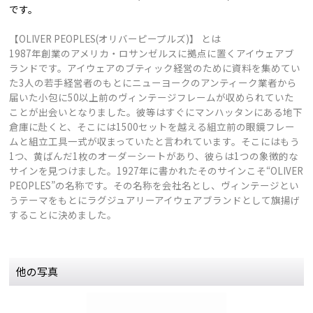
です。
【OLIVER PEOPLES(オリバーピープルズ)】 とは
1987年創業のアメリカ・ロサンゼルスに拠点に置くアイウェアブ
ランドです。アイウェアのブティック経営のために資料を集めてい
た3人の若手経営者のもとにニューヨークのアンティーク業者から
届いた小包に50以上前のヴィンテージフレームが収められていた
ことが出会いとなりました。彼等はすぐにマンハッタンにある地下
倉庫に赴くと、そこには1500セットを越える組立前の眼鏡フレー
ムと組立工具一式が収まっていたと言われています。そこにはもう
1つ、黄ばんだ1枚のオーダーシートがあり、彼らは1つの象徴的な
サインを見つけました。1927年に書かれたそのサインこそ“OLIVER
PEOPLES”の名称です。その名称を会社名とし、ヴィンテージとい
うテーマをもとにラグジュアリーアイウェアブランドとして旗揚げ
することに決めました。
他の写真