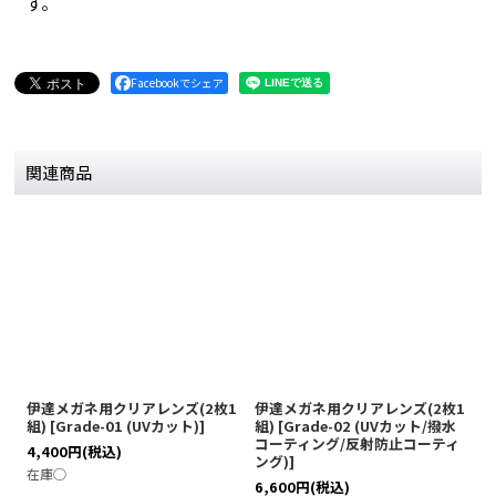
す。
Facebookでシェア
関連商品
伊達メガネ用クリアレンズ(2枚1
伊達メガネ用クリアレンズ(2枚1
伊
組)
[
Grade-01 (UVカット)
]
組)
[
Grade-02 (UVカット/撥水
[
コーティング/反射防止コーティ
テ
4,400
円
(税込)
ング)
]
ブ
在庫◯
6,600
円
(税込)
7