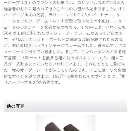
ーピープルズ」のブランドの始まりは、ロサンゼルスの若い3人の
経営者のもとに送られてきたひとつの小包から始まりました。オリ
バーピープルズの代表、ラリー・レイトと2人のパートナー、ケニ
ー・シュワルツ、デニス・レイトが受け取ったその小包は、ニュー
ヨークのアンティーク業者からのもので、その中には、少なくとも
50年以上前に造られたヴィンテージ・フレームが入っていたので
す。それは12カラット・ゴールドに細密な装飾が施されたものな
ど、誠に素晴らしいヴィンテージフレームでした。彼らはすぐにニ
ューヨークに飛んでいきました。そして、マンハッタンのとある地
下倉庫に1500セットを数える組立前のメガネフレームと、組立工
具が一式おさまっていたといわれています。それらとともに黄ばん
だ一枚のオーダーシートが入っていたのです。そこには一つの象徴
的なサインを見つけます。1927年に書かれたそのサインとは、"オ
リバーピープルズ"の名称です。
他の写真