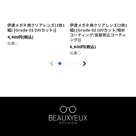
伊達メガネ用クリアレンズ(2枚1
伊達メガネ用クリアレンズ(2枚1
伊
組)
[
Grade-01 (UVカット)
]
組)
[
Grade-02 (UVカット/撥水
[
コーティング/反射防止コーティ
テ
4,400
円
(税込)
ング)
]
ブ
在庫◯
6,600
円
(税込)
7
在庫◯
在