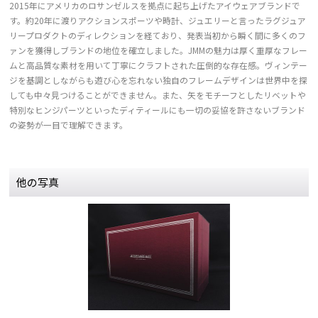
2015年にアメリカのロサンゼルスを拠点に起ち上げたアイウェアブランドで
す。約20年に渡りアクションスポーツや時計、ジュエリーと言ったラグジュア
リープロダクトのディレクションを経ており、発表当初から瞬く間に多くのフ
ァンを獲得しブランドの地位を確立しました。JMMの魅力は厚く重厚なフレー
ムと高品質な素材を用いて丁寧にクラフトされた圧倒的な存在感。ヴィンテー
ジを基調としながらも遊び心を忘れない独自のフレームデザインは世界中を探
しても中々見つけることができません。また、矢をモチーフとしたリベットや
特別なヒンジパーツといったディティールにも一切の妥協を許さないブランド
の姿勢が一目で理解できます。
他の写真