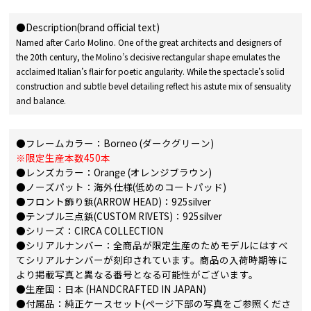
●Description(brand official text)
Named after Carlo Molino. One of the great architects and designers of
the 20th century, the Molino’s decisive rectangular shape emulates the
acclaimed Italian’s flair for poetic angularity. While the spectacle’s solid
construction and subtle bevel detailing reflect his astute mix of sensuality
and balance.
●フレームカラー：Borneo (ダークグリーン)
※限定生産本数450本
●レンズカラー：Orange (オレンジブラウン)
●ノーズパット：海外仕様(低めのコートパッド)
●フロント飾り鋲(ARROW HEAD)：925silver
●テンプル三点鋲(CUSTOM RIVETS)：925silver
●シリーズ：CIRCA COLLECTION
●シリアルナンバー：全商品が限定生産のためモデルにはすべ
てシリアルナンバーが刻印されています。商品の入荷時期等に
より掲載写真と異なる番号となる可能性がございます。
●生産国：日本 (HANDCRAFTED IN JAPAN)
●付属品：純正ケースセット(ページ下部の写真をご参照くださ