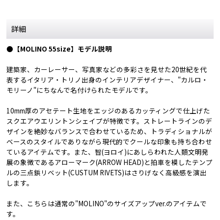
詳細
●【MOLINO 55size】モデル説明
建築家、カーレーサー、写真家などの多彩さを見せた20世紀を代
表するイタリア・トリノ出身のインテリアデザイナー、"カルロ・
モリーノ"にちなんで名付けられたモデルです。
10mm厚のアセテート生地をエッジのあるカッティングで仕上げた
スクエアウエリントンシェイプが特徴です。ストレートラインのデ
ザインを絶妙なバランスで合わせているため、トラディショナルが
ベースのスタイルでありながら現代的でクールな印象も持ち合わせ
ているアイテムです。また、智(ヨロイ)にあしらわれた人類文明発
展の象徴であるアローマーク(ARROW HEAD)と拍車を模したテンプ
ルの三点鋲リベット(CUSTUM RIVETS)はさりげなく高級感を演出
します。
また、こちらは通常の"MOLINO"のサイズアップver.のアイテムで
す。