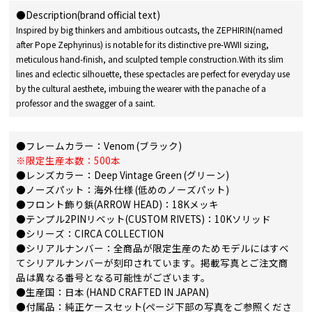
●Description(brand official text)
Inspired by big thinkers and ambitious outcasts, the ZEPHIRIN(named
after Pope Zephyrinus) is notable for its distinctive pre-WWII sizing,
meticulous hand-finish, and sculpted temple construction.With its slim
lines and eclectic silhouette, these spectacles are perfect for everyday use
by the cultural aesthete, imbuing the wearer with the panache of a
professor and the swagger of a saint.
●フレームカラー：Venom (ブラック)
※限定生産本数：500本
●レンズカラー：Deep Vintage Green (グリーン)
●ノーズパット：海外仕様 (低めのノーズパット)
●フロント飾り鋲(ARROW HEAD)：18Kメッキ
●テンプル2PINリベット(CUSTOM RIVETS)：10Kソリッド
●シリーズ：CIRCA COLLECTION
●シリアルナンバー：全商品が限定生産のためモデルにはすべ
てシリアルナンバーが刻印されています。掲載写真とご注文商
品は異なる番号となる可能性がございます。
●生産国：日本 (HAND CRAFTED IN JAPAN)
●付属品：純正ケースセット(ページ下部の写真をご参照くださ