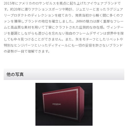
2015年にアメリカのロサンゼルスを拠点に起ち上げたアイウェアブランドで
す。約20年に渡りアクションスポーツや時計、ジュエリーと言ったラグジュア
リープロダクトのディレクションを経ており、発表当初から瞬く間に多くのフ
ァンを獲得しブランドの地位を確立しました。JMMの魅力は厚く重厚なフレー
ムと高品質な素材を用いて丁寧にクラフトされた圧倒的な存在感。ヴィンテー
ジを基調としながらも遊び心を忘れない独自のフレームデザインは世界中を探
しても中々見つけることができません。また、矢をモチーフとしたリベットや
特別なヒンジパーツといったディティールにも一切の妥協を許さないブランド
の姿勢が一目で理解できます。
他の写真