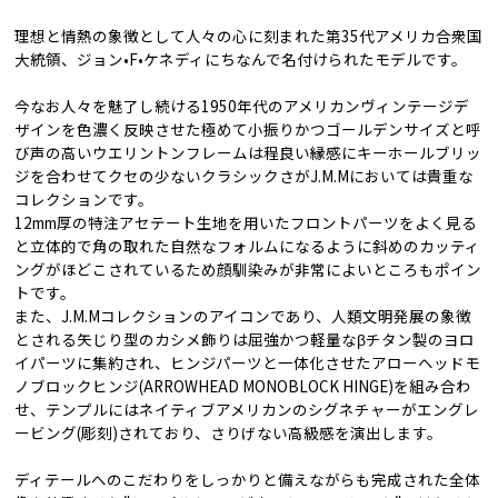
理想と情熱の象徴として人々の心に刻まれた第35代アメリカ合衆国
大統領、ジョン•F•ケネディにちなんで名付けられたモデルです。
今なお人々を魅了し続ける1950年代のアメリカンヴィンテージデ
ザインを色濃く反映させた極めて小振りかつゴールデンサイズと呼
び声の高いウエリントンフレームは程良い縁感にキーホールブリッ
ジを合わせてクセの少ないクラシックさがJ.M.Mにおいては貴重な
コレクションです。
12mm厚の特注アセテート生地を用いたフロントパーツをよく見る
と立体的で角の取れた自然なフォルムになるように斜めのカッティ
ングがほどこされているため顔馴染みが非常によいところもポイン
トです。
また、J.M.Mコレクションのアイコンであり、人類文明発展の象徴
とされる矢じり型のカシメ飾りは屈強かつ軽量なβチタン製のヨロ
イパーツに集約され、ヒンジパーツと一体化させたアローヘッドモ
ノブロックヒンジ(ARROWHEAD MONOBLOCK HINGE)を組み合わ
せ、テンプルにはネイティブアメリカンのシグネチャーがエングレ
ービング(彫刻)されており、さりげない高級感を演出します。
ディテールへのこだわりをしっかりと備えながらも完成された全体