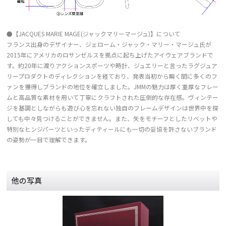
●【JACQUES MARIE MAGE(ジャックマリーマージュ)】について
フランス出身のデザイナー、ジェローム・ジャック・マリー・マージュ氏が
2015年にアメリカのロサンゼルスを拠点に起ち上げたアイウェアブランドで
す。約20年に渡りアクションスポーツや時計、ジュエリーと言ったラグジュア
リープロダクトのディレクションを経ており、発表当初から瞬く間に多くのフ
ァンを獲得しブランドの地位を確立しました。JMMの魅力は厚く重厚なフレー
ムと高品質な素材を用いて丁寧にクラフトされた圧倒的な存在感。ヴィンテー
ジを基調としながらも遊び心を忘れない独自のフレームデザインは世界中を探
しても中々見つけることができません。また、矢をモチーフとしたリベットや
特別なヒンジパーツといったディティールにも一切の妥協を許さないブランド
の姿勢が一目で理解できます。
他の写真