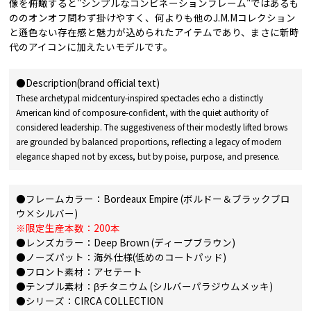
像を俯瞰すると"シンプルなコンビネーションフレーム"ではあるも
ののオンオフ問わず掛けやすく、何よりも他のJ.M.Mコレクション
と遜色ない存在感と魅力が込められたアイテムであり、まさに新時
代のアイコンに加えたいモデルです。
●Description(brand official text)
These archetypal midcentury-inspired spectacles echo a distinctly
American kind of composure-confident, with the quiet authority of
considered leadership. The suggestiveness of their modestly lifted brows
are grounded by balanced proportions, reflecting a legacy of modern
elegance shaped not by excess, but by poise, purpose, and presence.
●フレームカラー：Bordeaux Empire (ボルドー＆ブラックブロ
ウ×シルバー)
※限定生産本数：200本
●レンズカラー：Deep Brown (ディープブラウン)
●ノーズパット：海外仕様(低めのコートパッド)
●フロント素材：アセテート
●テンプル素材：βチタニウム (シルバーパラジウムメッキ)
●シリーズ：CIRCA COLLECTION