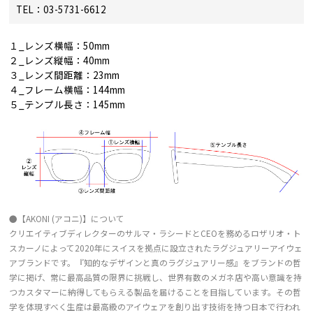
TEL：03-5731-6612
１_レンズ横幅：50mm
２_レンズ縦幅：40mm
３_レンズ間距離：23mm
４_フレーム横幅：144mm
５_テンプル長さ：145mm
●【AKONI (アコニ)】について
クリエイティブディレクターのサルマ・ラシードとCEOを務めるロザリオ・ト
スカーノによって2020年にスイスを拠点に設立されたラグジュアリーアイウェ
アブランドです。『知的なデザインと真のラグジュアリー感』をブランドの哲
学に掲げ、常に最高品質の限界に挑戦し、世界有数のメガネ店や高い意識を持
つカスタマーに納得してもらえる製品を届けることを目指しています。その哲
学を体現すべく生産は最高級のアイウェアを創り出す技術を持つ日本で行われ