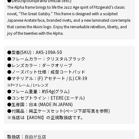
●Description(brand official text)
The Alpha frame brings to life the Jazz Age spirit of Fitzgerald's classic
novel, “The Great Gatsby.” This frame is designed with a sculpted
Japanese Acetate face, branded rivets, and a new laminated core temple
that carries the Akoni logo. Enjoy the remarkable rebellion, liberty, and
joy of the twenties with the Alpha.
●型番(SKU)：AKS-109A-50
●フレームカラー：クリスタルブラック
●レンズカラー：ダークオリーブ
●ノーズパット仕様：成型コートパッド
●マテリアル：(F) アセテート / (L) CR-39
※F=フレーム / L=レンズ
●フレーム重量：約54g(グラム)
●コンセプトライン：ETERE (エーテル)
●生産国：日本 (MADE IN JAPAN)
●付属品：純正ケースセット(ページ下部写真を参照)
※当店は【AKONI】の正規取扱店です。
取扱店：
自由が丘店