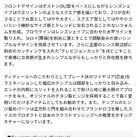
フロントデザインはボストン(丸)型をベースにしながらレンズシェ
イプはウエリントンのようなスクエア感を描いており、2つが合わ
さることで丸型としてはやや大きく、スクエア型としてはやや小さ
いという絶妙なサイズ感とトレンドに左右されることのないフォル
ムを形成。ブロウラインはレンズシェイプに合わせた水平ラインを
取り入れ、ヨロイ(両端)を斜めに落とすことで顔馴染みの良いシン
プルなデザインを完成させています。さらに正面のレンズ周辺部に
斜めのカッティングを入れた”テレビジョンカット”をほどこすこと
で表情に立体感が生まれシンプルながらもしっかりと存在感を放ち
ます。
ディティールへのこだわりとしてプレート状のワイヤコア(芯金)を
ラミネーションした幅広のテンプルは頭部をしっかりと包み込み、
エンドの内側にスリットを入れることで掛け心地に最大限のアプロ
ーチを与え、オリジナルのチタン製ヒンジを採用することで長く愛
用いただけるアイテムとしてもお勧めです。また、テンプルのヒン
ジ留めパーツは正方形と円を組み合わせたブランドロゴを模したス
イスのプロダクトと日本のクラフトマンシップへの敬意を示すシグ
ネチャーになっています。