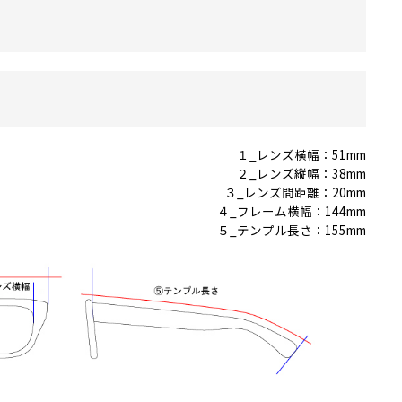
１_レンズ横幅：51mm
２_レンズ縦幅：38mm
３_レンズ間距離：20mm
４_フレーム横幅：144mm
５_テンプル長さ：155mm