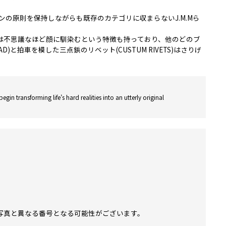
の原則を保持しながらも既存のカテゴリに収まらないJ.M.Mら
は不思議なほど顔に馴染むという特徴も持っており、他のどのブ
拍車を模した三点鋲のリベット(CUSTUM RIVETS)はさりげ
gin transforming life’s hard realities into an utterly original
写真と異なる番号となる可能性がございます。