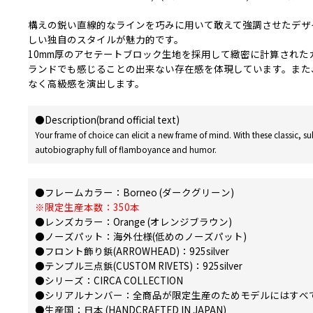
構えの鋭い直線的なラインを巧みに用いて敢えて強調させたデザ
しい独自のスタイルが魅力的です。
10mm厚のアセテートブロック生地を採用して緻密に計算され
ランドでも感じることの出来ない存在感を体現しています。また、智(ヨ
なく高級感を演出します。
●Description(brand official text)
Your frame of choice can elicit a new frame of mind. With these classic, sub
autobiography full of flamboyance and humor.
●フレームカラー：Borneo (ダークグリーン)
※限定生産本数：350本
●レンズカラー：Orange (オレンジブラウン)
●ノーズパット：海外仕様(低めのノーズパット)
●フロント飾り鋲(ARROWHEAD)：925silver
●テンプル三点鋲(CUSTOM RIVETS)：925silver
●シリーズ：CIRCA COLLECTION
●シリアルナンバー：全商品が限定生産のためモデルにはすべ
●生産国：日本 (HANDCRAFTED IN JAPAN)