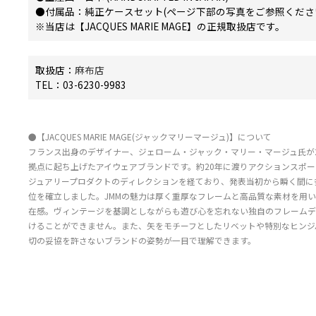
●付属品：純正ケースセット(ページ下部の写真をご参照くださ
※当店は【JACQUES MARIE MAGE】の正規取扱店です。
取扱店：
麻布店
TEL：03-6230-9983
●【JACQUES MARIE MAGE(ジャックマリーマージュ)】について
フランス出身のデザイナー、ジェローム・ジャック・マリー・マージュ氏が2
拠点に起ち上げたアイウェアブランドです。約20年に渡りアクションスポ
ジュアリープロダクトのディレクションを経ており、発表当初から瞬く間に
位を確立しました。JMMの魅力は厚く重厚なフレームと高品質な素材を用
在感。ヴィンテージを基調としながらも遊び心を忘れない独自のフレームデ
けることができません。また、矢をモチーフとしたリベットや特別なヒンジ
切の妥協を許さないブランドの姿勢が一目で理解できます。