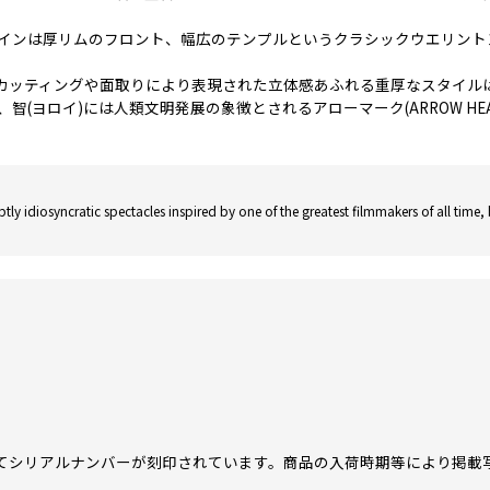
インは厚リムのフロント、幅広のテンプルというクラシックウエリントン
たカッティングや面取りにより表現された立体感あふれる重厚なスタイル
ロイ)には人類文明発展の象徴とされるアローマーク(ARROW HEAD)と
tly idiosyncratic spectacles inspired by one of the greatest filmmakers of all time, be
てシリアルナンバーが刻印されています。商品の入荷時期等により掲載