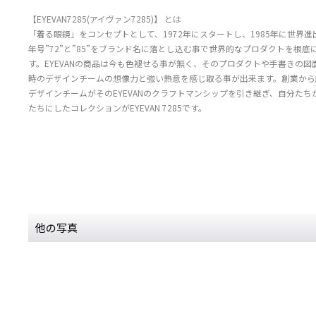
【EYEVAN7285(アイヴァン7285)】 とは
「着る眼鏡」をコンセプトとして、1972年にスタートし、1985年に世界進出
年号”72”と”85”をブランド名に落とし込む事で世界的なプロダクトを根
す。EYEVANの商品は今も色褪せる事が無く、そのプロダクトや手書きの
時のデザインチームの想像力と強い熱意を感じ取る事が出来ます。創業から約
デザインチームがそのEYEVANのクラフトマンシップを引き継ぎ、自分た
たちにしたコレクションがEYEVAN 7285です。
他の写真