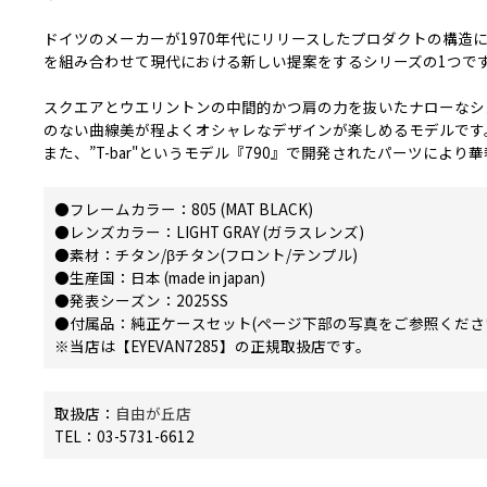
ドイツのメーカーが1970年代にリリースしたプロダクトの構造
を組み合わせて現代における新しい提案をするシリーズの1つで
スクエアとウエリントンの中間的かつ肩の力を抜いたナローなシ
のない曲線美が程よくオシャレなデザインが楽しめるモデルです
また、”T-bar"というモデル『790』で開発されたパーツに
●フレームカラー：805 (MAT BLACK)
●レンズカラー：LIGHT GRAY (ガラスレンズ)
●素材：チタン/βチタン(フロント/テンプル)
●生産国：日本 (made in japan)
●発表シーズン：2025SS
●付属品：純正ケースセット(ページ下部の写真をご参照くださ
※当店は【EYEVAN7285】の正規取扱店です。
取扱店：
自由が丘店
TEL：03-5731-6612