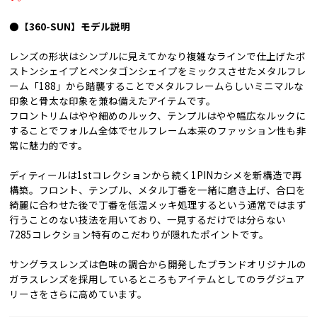
●【360-SUN】モデル説明
レンズの形状はシンプルに見えてかなり複雑なラインで仕上げたボ
ストンシェイプとペンタゴンシェイプをミックスさせたメタルフレ
ーム「188」から踏襲することでメタルフレームらしいミニマルな
印象と骨太な印象を兼ね備えたアイテムです。
フロントリムはやや細めのルック、テンプルはやや幅広なルックに
することでフォルム全体でセルフレーム本来のファッション性も非
常に魅力的です。
ディティールは1stコレクションから続く1PINカシメを新構造で再
構築。フロント、テンプル、メタル丁番を一緒に磨き上げ、合口を
綺麗に合わせた後で丁番を低温メッキ処理するという通常ではまず
行うことのない技法を用いており、一見するだけでは分らない
7285コレクション特有のこだわりが隠れたポイントです。
サングラスレンズは色味の調合から開発したブランドオリジナルの
ガラスレンズを採用しているところもアイテムとしてのラグジュア
リーさをさらに高めています。