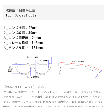
取扱店：
自由が丘店
TEL：03-5731-6612
１_レンズ横幅：47mm
２_レンズ縦幅：39mm
３_レンズ間距離：24mm
４_フレーム横幅：146mm
５_テンプル長さ：151mm
【MOSCOT (モスコット)】 とは
押し車での行商からスタートしたハイマン・モスコット氏によって1915年に
アメリカ・ニューヨークで誕生した眼鏡店を始まりとするアイウェアブランド
です。当時からファッションに敏感な多くの歴史人、有名な著名人がこぞって
愛用しており今では権威のある一ブランドとしてその名が世界に知れ渡ってい