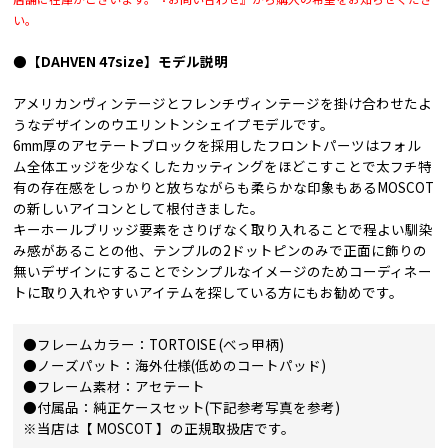
い。
●【DAHVEN 47size】モデル説明
アメリカンヴィンテージとフレンチヴィンテージを掛け合わせたよ
うなデザインのウエリントンシェイプモデルです。
6mm厚のアセテートブロックを採用したフロントパーツはフォル
ム全体エッジを少なくしたカッティングをほどこすことで太フチ特
有の存在感をしっかりと放ちながらも柔らかな印象もあるMOSCOT
の新しいアイコンとして根付きました。
キーホールブリッジ要素をさりげなく取り入れることで程よい馴染
み感があることの他、テンプルの2ドットピンのみで正面に飾りの
無いデザインにすることでシンプルなイメージのためコーディネー
トに取り入れやすいアイテムを探している方にもお勧めです。
●フレームカラー：TORTOISE (べっ甲柄)
●ノーズパット：海外仕様(低めのコートパッド)
●フレーム素材：アセテート
●付属品：純正ケースセット(下記参考写真を参考)
※当店は【 MOSCOT 】の正規取扱店です。